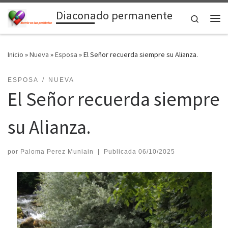
Diaconado permanente
Saltar al contenido
Search
Me
Inicio
»
Nueva
»
Esposa
»
El Señor recuerda siempre su Alianza.
ESPOSA
NUEVA
El Señor recuerda siempre
su Alianza.
por
Paloma Perez Muniain
|
Publicada
06/10/2025