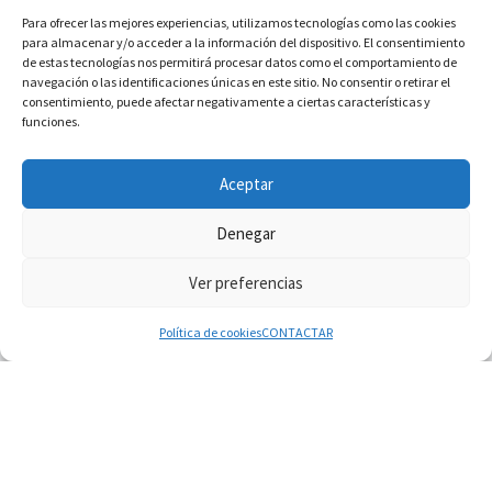
Para ofrecer las mejores experiencias, utilizamos tecnologías como las cookies
para almacenar y/o acceder a la información del dispositivo. El consentimiento
de estas tecnologías nos permitirá procesar datos como el comportamiento de
navegación o las identificaciones únicas en este sitio. No consentir o retirar el
consentimiento, puede afectar negativamente a ciertas características y
funciones.
INFORMACIÓN VATICANO
Aceptar
Denegar
Ver preferencias
© 2026
Diaconado permanente
– Todos los derechos reservados
Funciona con
WP
– Diseñado con el
Tema Customizr
Política de cookies
CONTACTAR
06.08.2026
Líbano: Reanudan los coloquios en Roma en
medio de tensiones y ataques en el sur del país