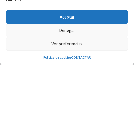
INFORMACIÓN VATICANO
Aceptar
Denegar
Ver preferencias
© 2026
Diaconado permanente
– Todos los derechos reservados
Funciona con
WP
– Diseñado con el
Tema Customizr
Política de cookies
CONTACTAR
08.08.2026
En Castel Gandolfo, el tapiz de Raffaello sobre el
sermón de San Pablo
08.08.2026
En Colombia, «la paz no se compra con una
firma»
08.08.2026
En Venezuela celebraron los 416 años del Santo
Cristo de La Grita