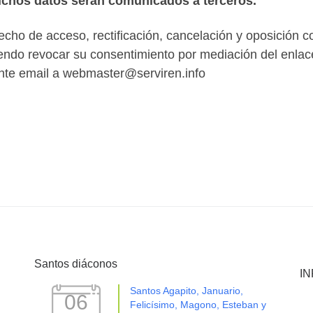
chos datos serán comunicados a terceros.
recho de acceso, rectificación, cancelación y oposición 
ndo revocar su consentimiento por mediación del enlace 
nte email a webmaster@serviren.info
Santos diáconos
I
Santos Agapito, Januario,
06
Felicísimo, Magono, Esteban y