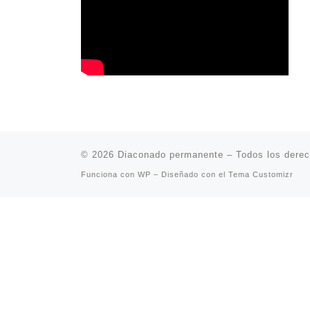
© 2026
Diaconado permanente
– Todos los dere
Funciona con
WP
– Diseñado con el
Tema Customizr