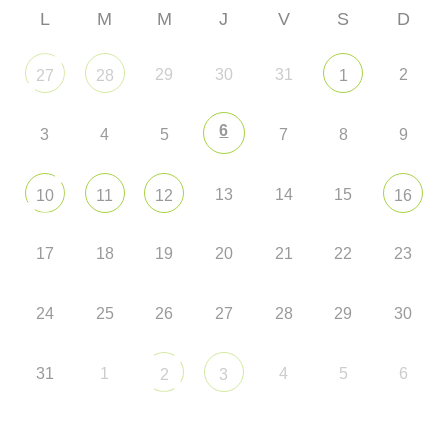
L
M
M
J
V
S
D
29
30
31
2
27
28
1
6
3
4
5
7
8
9
13
14
15
10
11
12
16
17
18
19
20
21
22
23
24
25
26
27
28
29
30
31
1
4
5
6
2
3