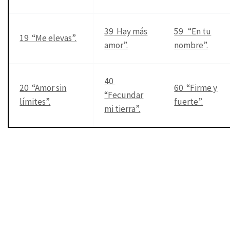
39 Hay más
59 “En tu
19 “Me elevas”.
amor”.
nombre”.
40
20 “Amor sin
60 “Firme y
“Fecundar
límites”.
fuerte”.
mi tierra”.