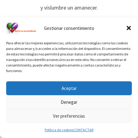
y vislumbre un amanecer.
Soñar sueños de vida
Gestionar consentimiento
que despierten cada mañana
Para ofrecer las mejores experiencias, utilizamos tecnologías como las cookies
para almacenar y/o acceder a la información del dispositivo. El consentimiento
la fuerza buena de mi ser.
de estas tecnologías nos permitirá procesar datos como el comportamiento de
navegación o las identificaciones únicas en este sitio. No consentir o retirar el
consentimiento, puede afectar negativamente a ciertas características y
funciones.
13 “Tu luz”
Aceptar
Denegar
Ver preferencias
Política de cookies
CONTACTAR
No quiero vivir sentado,