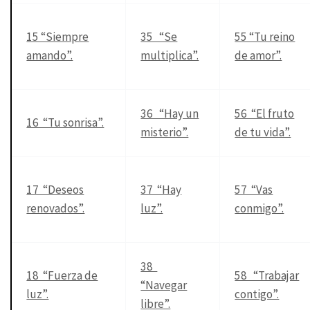
15 “Siempre
35 “Se
55 “Tu reino
amando”.
multiplica”.
de amor”.
36 “Hay un
56 “El fruto
16 “Tu sonrisa”.
misterio”.
de tu vida”.
17 “Deseos
37 “Hay
57 “Vas
renovados”.
luz”.
conmigo”.
38
18 “Fuerza de
58 “Trabajar
“Navegar
luz”.
contigo”.
libre”.