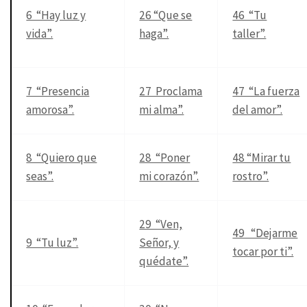
6 “Hay luz y
26 “Que se
46 “Tu
vida”.
haga”.
taller”.
7 “Presencia
27 Proclama
47 “La fuerza
amorosa”.
mi alma”.
del amor”.
8 “Quiero que
28 “Poner
48 “Mirar tu
seas”.
mi corazón”.
rostro”.
29 “Ven,
49 “Dejarme
9 “Tu luz”.
Señor, y
tocar por ti”.
quédate”.