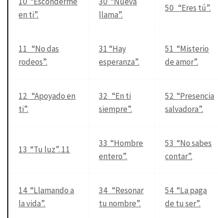
10 “Esconderme
30 “Nueva
50 “Eres tú”.
en ti”.
llama”.
11 “No das
31 “Hay
51 “Misterio
rodeos”.
esperanza”.
de amor”.
12 “Apoyado en
32 “En ti
52 “Presencia
ti”.
siempre”.
salvadora”.
33 “Hombre
53 “No sabes
13 “Tu luz”. 11
entero”.
contar”.
14 “Llamando a
34 “Resonar
54 “La paga
la vida”.
tu nombre”.
de tu ser”.