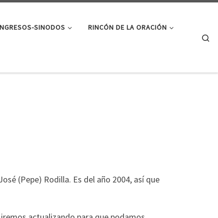
NGRESOS-SINODOS
RINCÓN DE LA ORACIÓN
Se
osé (Pepe) Rodilla. Es del año 2004, así que
te iremos actualizando para que podamos