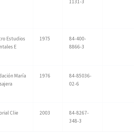
1131-3
ro Estudios
1975
84-400-
ntales E
8866-3
dación María
1976
84-85036-
sajera
02-6
orial Clie
2003
84-8267-
348-3