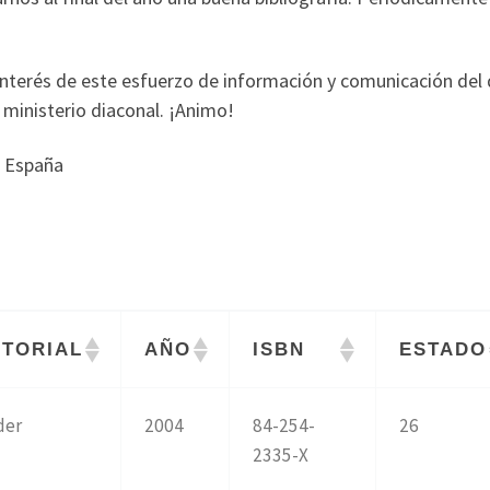
interés de este esfuerzo de información y comunicación de
l ministerio diaconal. ¡Animo!
, España
ITORIAL
AÑO
ISBN
ESTADO
der
2004
84-254-
26
2335-X