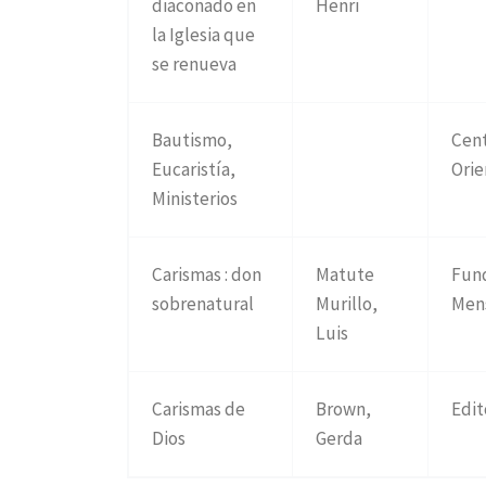
diaconado en
Henri
la Iglesia que
se renueva
Bautismo,
Cent
Eucaristía,
Orie
Ministerios
Carismas : don
Matute
Fun
sobrenatural
Murillo,
Men
Luis
Carismas de
Brown,
Edit
Dios
Gerda