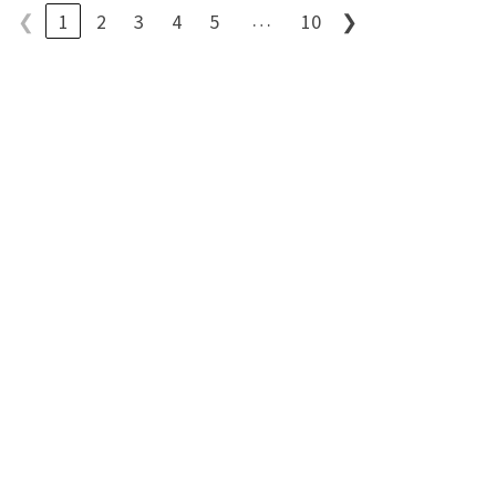
…
❮
1
2
3
4
5
10
❯