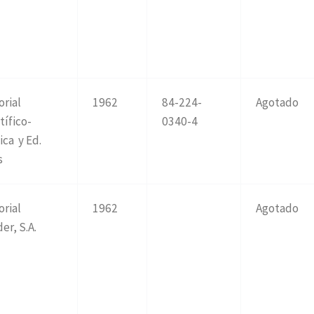
orial
1962
84-224-
Agotado
tífico-
0340-4
ca y Ed.
s
orial
1962
Agotado
er, S.A.