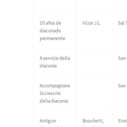
10 años de
Irízar J.L.
Sal 
diaconado
permanente
A servizio della
San
diaconia
Accompagnare
San
la crescita
della diaconia
Antiguo
Bouchett,
Stv