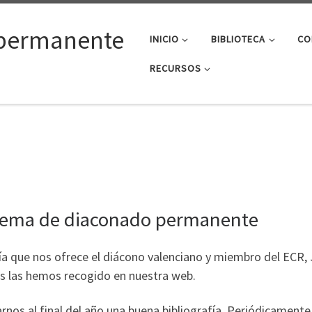
permanente
INICIO
BIBLIOTECA
CO
RECURSOS
el tema de diaconado permanente
ía que nos ofrece el diácono valenciano y miembro del ECR, J
s las hemos recogido en nuestra web.
rnos al final del año una buena bibliografía. Periódicamen