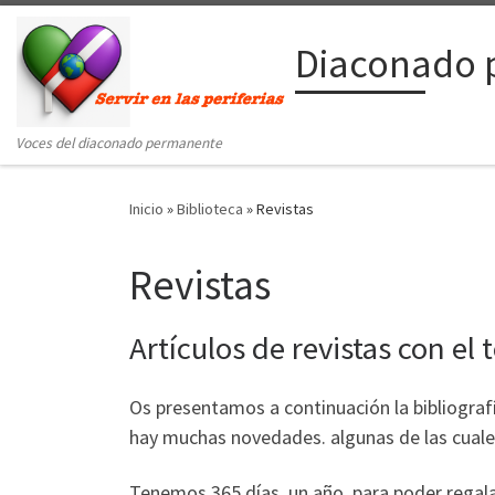
Saltar al contenido
Diaconado 
Voces del diaconado permanente
Inicio
»
Biblioteca
»
Revistas
Revistas
Artículos de revistas con 
Os presentamos a continuación la bibliograf
hay muchas novedades. algunas de las cuale
Tenemos 365 días, un año, para poder regala