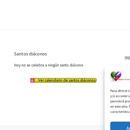
Santos diáconos
IN
Hoy no se celebra a ningún santo diácono
Ver calendario de santos diáconos.
Para ofrecer 
y/o acceder a
permitirá pr
en este sitio
característic
A