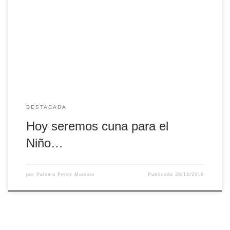
colaboradora de Servir en las Periferias. Una mujer
excepcional y una poetisa con una sensibilidad especial,
que nos ha regalado varias poesías y reflexiones con
referencias diaconales y pastorales. Está casada con
Fernando Aranaz, diácono permanente en la archidiócesis
de Pamplona- […]
DESTACADA
Hoy seremos cuna para el
Niño…
por
Paloma Perez Muniain
Publicada
28/12/2016