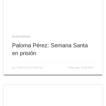
voluntaria y Fernando desarrolla su ministerio diaconal
como adscrito a la capellanía del Centro. Paloma nos envía
[…]
DIACONADO
Paloma Pérez: Semana Santa
en prisión
por
Paloma Perez Muniain
Publicada
15/02/2019
La autora del artículo es Paloma Pérez Muniáin; es