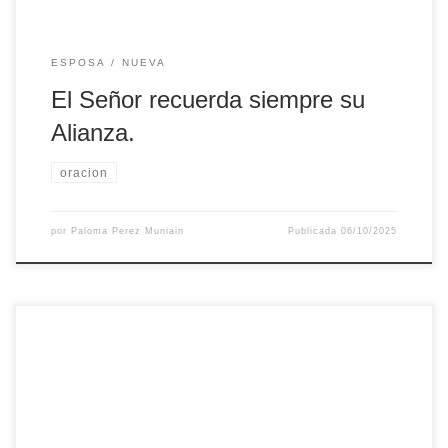
ESPOSA
NUEVA
El Señor recuerda siempre su
Alianza.
oracion
por
Paloma Perez Muniain
Publicada
06/10/2025
Paloma Pérez Muniáin es esposa del diácono Fernando
Arana, de la archidiócesis de Pamplona-Tudela y Tudela.
Juntos llevan mas de 20 años colaborando en la Pastoral
Penitenciaria en el Centro penitenciario, ella como