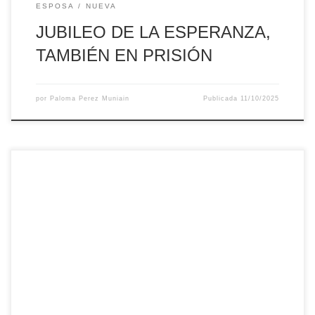
ESPOSA
NUEVA
JUBILEO DE LA ESPERANZA,
TAMBIÉN EN PRISIÓN
por
Paloma Perez Muniain
Publicada
11/10/2025
Este Salmo fue creado por Paloma Pérez para la oración
del 17 de Mayo por «Un mundo sin homofobia» en
Bizkaia(España)» El Señor recuerda siempre su Alianza. Tu
mirada, Señor, es clara y profunda, tus manos acarician y
enjugan las lágrimas. Señor, tú danzas al vernos unidos
porque eres Dios […]