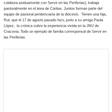
colabora asiduamente con Servir en las Periferias), trabaja
pastoralmente en el área de Cáritas. Juntos forman parte del
equipo de pastoral penitenciaria de la diócesis. Tienen una hija,
Rut, que el 17 de agosto pasado hizo, junto a su amiga Paula
López, la crónica sobre la experiencia vivida en la JMJ de
Cracovia. Todo un ejemplo de familia corresponsal de Servir en
las Periferias.
Señor de brazos abiertos…. Senhor de braços abertos…
Señor, como esposa de diácono, hoy vengo a pedirte por
nuestras familias diaconales. Señor, Tú que no has venido
a ser servido sino a servir, danos manos que sirvan y
cuiden. Señor de brazos abiertos… Te pido un corazón
generoso que […]