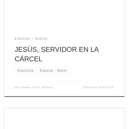
dePamplona. Estamos celebrando la Eucaristía […]
ESPOSA
NUEVA
JESÚS, SERVIDOR EN LA
CÁRCEL
Diaconía
Esposa - Mujer
por
Paloma Perez Muniain
Publicada
30/03/2026