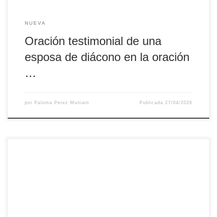
NUEVA
Oración testimonial de una
esposa de diácono en la oración
…
por
Paloma Perez Muniain
Publicada
27/04/2026
JESÚS, SERVIDOR EN LA CÁRCEL — JESUS, SERVO NA
PRISÃO Esta es la sencilla escena que contemplo en este
momento: una palangana, una jarra con agua limpia, una
toalla blanca y doce sillas, de momento, vacías… Hoy es
Jueves Santo, también en este Centro Penitenciario