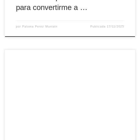
para convertirme a …
por
Paloma Perez Muniain
Publicada
17/11/2025
JUBILEO DE LA ESPERANZA, TAMBIÉN EN PRISIÓN “El
Señor me envió a llevar la buena noticia a los pobres, a
vendar los corazones heridos, a proclamar la liberación a
los cautivos y la libertad a los prisioneros, a proclamar un
año de gracia del Señor…” -nos dice Jesús. (Isaías 61, […]