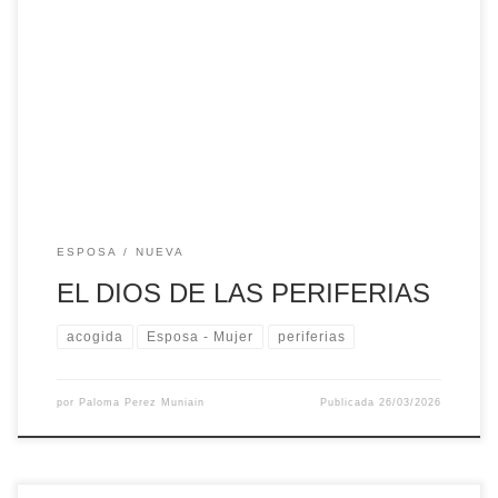
DIOS DE LAS PERIFERIAS. DEUS DAS PERIFERIAS
“Periferia: Contorno de un círculo, circunferencia.// Término
o contorno de una figura curvilínea.// Espacio que rodea un
núcleo cualquiera.// Zona que rodea al centro.” Estas son
las acepciones que recoge el diccionario de la Lengua
Española de la palabra “periferia”. Yo me quedo […]
ESPOSA
NUEVA
EL DIOS DE LAS PERIFERIAS
acogida
Esposa - Mujer
periferias
por
Paloma Perez Muniain
Publicada
26/03/2026