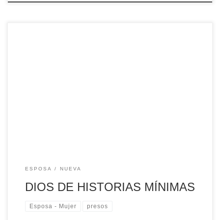
Dios es un Dios de historias mínimas. Con el paso del
tiempo, Él me lo va haciendo comprender… Todavía en
nuestras parroquias, algunos de sus responsables
continúan contando cuántas personas acuden a las misas.
Nos interesa saber cuántas personas se bautizan, cuántas
reciben la Primera Comunión, cuántas la Confirmación, […]
ESPOSA
NUEVA
DIOS DE HISTORIAS MÍNIMAS
Esposa - Mujer
presos