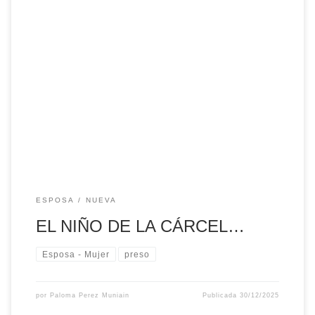
EL NIÑO DE LA CÁRCEL… Todo está preparado para una
gran celebración en un lugar donde todo parece que no
puede llegar ni vivirse la Navidad, donde uno no puede
siquiera soñar con ella, ni con las cenas en familia, ni con
las luces de la ciudad, ni con los […]
ESPOSA
NUEVA
EL NIÑO DE LA CÁRCEL…
Esposa - Mujer
preso
por
Paloma Perez Muniain
Publicada
30/12/2025