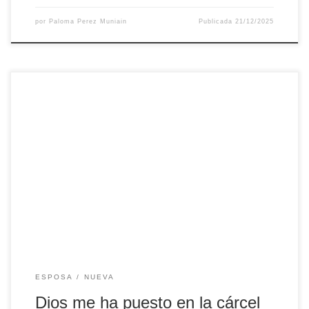
por
Paloma Perez Muniain
Publicada
21/12/2025
Entrevista de nuestra colaboradora Paloma Perez de
Muniain en Radio Maria del 17 de noviembre de 2025, en
el programa Canta y Camina Escuchar la entrevista
ESPOSA
NUEVA
Dios me ha puesto en la cárcel