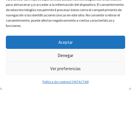
para almacenar y/o acceder a la información del dispositivo. El consentimiento
de estas tecnologías nos permitirá procesar datos como el comportamiento de
navegación o las identificaciones únicas en este sitio. No consentir o retirar el
consentimiento, puede afectar negativamente a ciertas características y
funciones.
INFORMACIÓN VATICANO
Aceptar
Denegar
Ver preferencias
© 2026
Diaconado permanente
– Todos los derechos reservados
Funciona con
WP
– Diseñado con el
Tema Customizr
Política de cookies
CONTACTAR
06.08.2026
Cardenal Parolin: La paz comienza con la
empatía al dolor del otro
06.08.2026