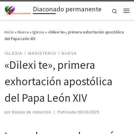
Diaconado permanente
Saltar al contenido
Search
Me
Inicio
»
Nueva
»
Iglesia
»
«Dilexi te», primera exhortación apostólica
del Papa León XIV
IGLESIA
MAGISTERIO
NUEVA
«Dilexi te», primera
exhortación apostólica
del Papa León XIV
por
Equipo de redacción
|
Publicada
09/10/2025