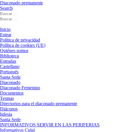
Diaconado permanente
Search
Buscar
Buscar
Buscar
…
Buscar
…
Menú
Inicio
Entrar
Política de privacidad
Política de cookies (UE)
Quiénes somos
Biblioteca
Entradas
Castellano
Portugués
Santa Sede
Diaconado
Diaconado Femenino
Documentos
Tesinas
Directorios para el diaconado permanente
Diáconos
Iglesia
Santa Sede
INFORMATIVOS SERVIR EN LAS PERIFERIAS
Informativos Cidal