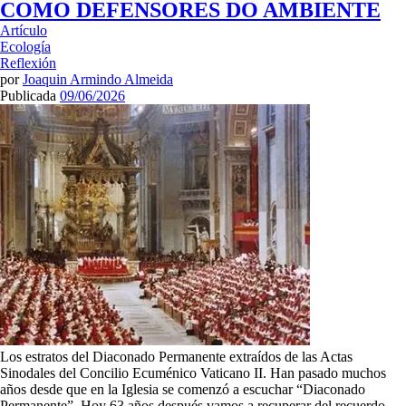
COMO DEFENSORES DO AMBIENTE
Artículo
Ecología
Reflexión
por
Joaquin Armindo Almeida
Publicada
09/06/2026
Los estratos del Diaconado Permanente extraídos de las Actas
Sinodales del Concilio Ecuménico Vaticano II. Han pasado muchos
años desde que en la Iglesia se comenzó a escuchar “Diaconado
Permanente”. Hoy 63 años después vamos a recuperar del recuerdo