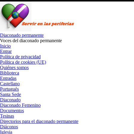
Saltar
al
contenido
Diaconado permanente
Voces del diaconado permanente
Inicio
Entrar
Política de privacidad
Política de cookies (UE)
Quiénes somos
Biblioteca
Entradas
Castellano
Portugués
Santa Sede
Diaconado
Diaconado Femenino
Documentos
Tesinas
Directorios para el diaconado permanente
Diáconos
Iglesia