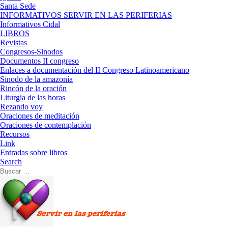
Santa Sede
INFORMATIVOS SERVIR EN LAS PERIFERIAS
Informativos Cidal
LIBROS
Revistas
Congresos-Sinodos
Documentos II congreso
Enlaces a documentación del II Congreso Latinoamericano
Sinodo de la amazonía
Rincón de la oración
Liturgia de las horas
Rezando voy
Oraciones de meditación
Oraciones de contemplación
Recursos
Link
Entradas sobre libros
Search
Buscar
Buscar
…