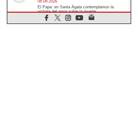
08.08.2026
El Papa: en Santa Ágata contemplamos la
victoria del amor sobre la muerte
08.08.2026
León XIV visitará el Santuario de la Madre del
Buen Consejo de Genazzano
07.08.2026
Filipinas: el Vicariato Apostólico de Calapán se
convierte en diócesis
07.08.2026
Honduras: Los desplazados invisibles de una
crisis olvidada
07.08.2026
Bokalic: "En Argentina el Papa León señalará el
compromiso del cristiano"
07.08.2026
La matanza de niños en Gaza no cesa: 300
muertos en 300 días
07.08.2026
Tagle: La guerra desfigura el mundo, solo la
revelación de Dios lo transfigura