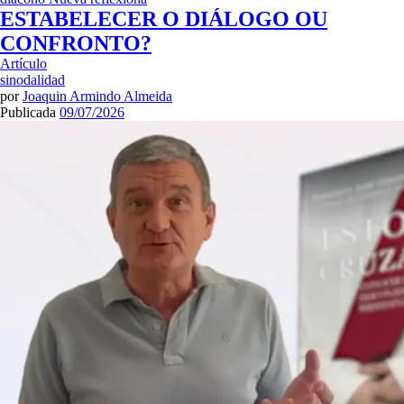
ESTABELECER O DIÁLOGO OU
CONFRONTO?
Artículo
sinodalidad
por
Joaquin Armindo Almeida
Publicada
09/07/2026