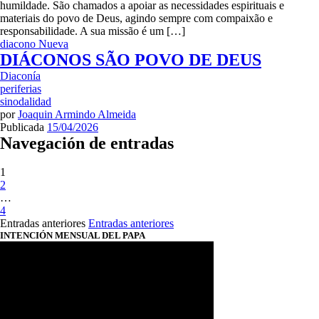
humildade. São chamados a apoiar as necessidades espirituais e
materiais do povo de Deus, agindo sempre com compaixão e
responsabilidade. A sua missão é um […]
diacono
Nueva
DIÁCONOS SÃO POVO DE DEUS
Diaconía
periferias
sinodalidad
por
Joaquin Armindo Almeida
Publicada
15/04/2026
Navegación de entradas
1
2
…
4
Entradas anteriores
Entradas anteriores
INTENCIÓN MENSUAL DEL PAPA