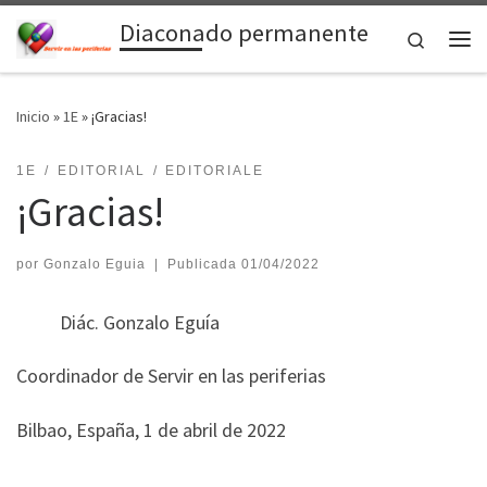
Diaconado permanente
Saltar al contenido
Search
Me
Inicio
»
1E
»
¡Gracias!
1E
EDITORIAL
EDITORIALE
¡Gracias!
por
Gonzalo Eguia
|
Publicada
01/04/2022
Diác. Gonzalo Eguía
Coordinador de Servir en las periferias
Bilbao, España, 1 de abril de 2022