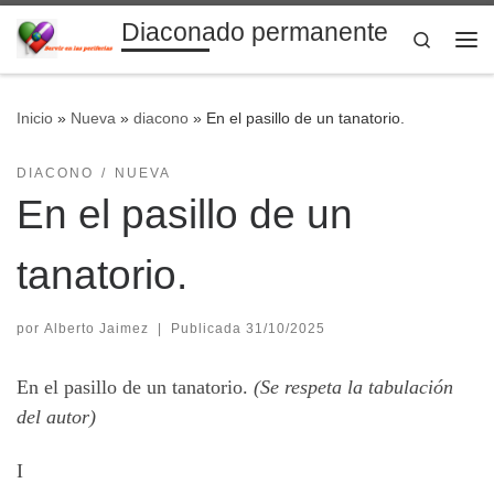
Diaconado permanente
Saltar al contenido
Search
Me
Inicio
»
Nueva
»
diacono
»
En el pasillo de un tanatorio.
DIACONO
NUEVA
En el pasillo de un
tanatorio.
por
Alberto Jaimez
|
Publicada
31/10/2025
En el pasillo de un tanatorio.
(Se respeta la tabulación
del autor)
I