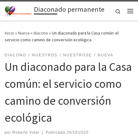
Diaconado permanente
Saltar al contenido
Search
Me
Inicio
»
Nueva
»
diacono
»
Un diaconado para la Casa común: el
servicio como camino de conversión ecológica
DIACONO
NUESTROS
NUESTROSE
NUEVA
Un diaconado para la Casa
común: el servicio como
camino de conversión
ecológica
por
Roberto Vidal
|
Publicada
29/10/2025