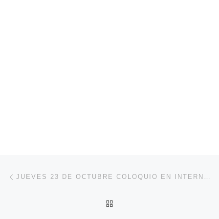
Navegación de entradas
Entrada anterior
JUEVES 23 DE OCTUBRE COLOQUIO EN INTERNET
VOLVER A LA LISTA DE 