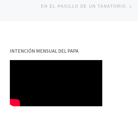
En
EN EL PASILLO DE UN TANATORIO.
INTENCIÓN MENSUAL DEL PAPA