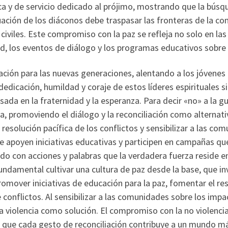
ica y de servicio dedicado al prójimo, mostrando que la bús
uación de los diáconos debe traspasar las fronteras de la com
civiles. Este compromiso con la paz se refleja no solo en las
, los eventos de diálogo y los programas educativos sobre la
ración para las nuevas generaciones, alentando a los jóvenes
dedicación, humildad y coraje de estos líderes espirituales 
asada en la fraternidad y la esperanza. Para decir «no» a la 
ia, promoviendo el diálogo y la reconciliación como alternati
esolución pacífica de los conflictos y sensibilizar a las com
apoyen iniciativas educativas y participen en campañas qu
con acciones y palabras que la verdadera fuerza reside en 
fundamental cultivar una cultura de paz desde la base, que in
omover iniciativas de educación para la paz, fomentar el resp
conflictos. Al sensibilizar a las comunidades sobre los impa
la violencia como solución. El compromiso con la no violenc
ue cada gesto de reconciliación contribuye a un mundo más 