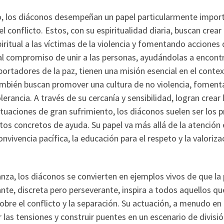
o, los diáconos desempeñan un papel particularmente importa
el conflicto. Estos, con su espiritualidad diaria, buscan cre
itual a las víctimas de la violencia y fomentando acciones d
al compromiso de unir a las personas, ayudándolas a encont
tadores de la paz, tienen una misión esencial en el contex
ambién buscan promover una cultura de no violencia, fomentan
lerancia. A través de su cercanía y sensibilidad, logran crea
n situaciones de gran sufrimiento, los diáconos suelen ser lo
tos concretos de ayuda. Su papel va más allá de la atención
nvivencia pacífica, la educación para el respeto y la valoriz
nganza, los diáconos se convierten en ejemplos vivos de que la
nte, discreta pero perseverante, inspira a todos aquellos qu
n sobre el conflicto y la separación. Su actuación, a menudo 
ar las tensiones y construir puentes en un escenario de divis