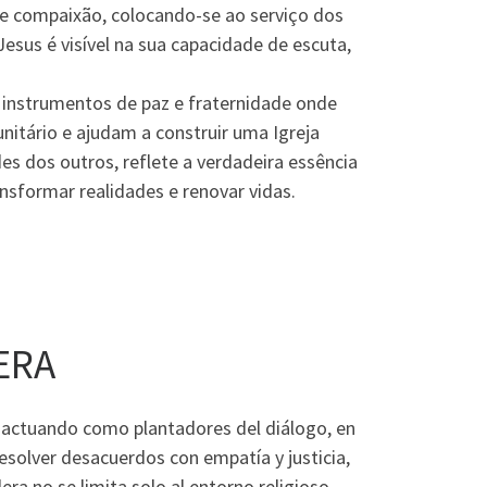
 e compaixão, colocando-se ao serviço dos
sus é visível na sua capacidade de escuta,
 instrumentos de paz e fraternidade onde
itário e ajudam a construir uma Igreja
s dos outros, reflete a verdadeira essência
ansformar realidades e renovar vidas.
ERA
 actuando como plantadores del diálogo, en
esolver desacuerdos con empatía y justicia,
era no se limita solo al entorno religioso,