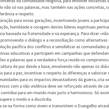
nteiras da comunidade religiosa, para envolver iniciativas i
tido não só nas palavras, mas também nas ações concretas,
erância e respeito.
iração para novas gerações, incentivando jovens a partici
ação, humildade e coragem destes líderes espirituais perm
cia baseada na fraternidade e na esperança. Para dizer «nã
a, promovendo o diálogo e a reconciliação como alternativas 
lução pacífica dos conflitos e sensibilizar as comunidades 
iativas educativas e participem em campanhas que defendam
 e palavras que a verdadeira força reside no compromisso 
 cultura de paz desde a base, envolvendo não apenas os di
o para a paz, incentivar o respeito às diferenças e valoriza
comunidades para os impactos devastadores da guerra, cria-s
misso com a não violência deve ser reforçado através de c
contribui para um mundo mais justo e harmonioso. Só assim
 supere o medo e a discórdia.
-se na forma como vivem e transmitem o Evangelho através 