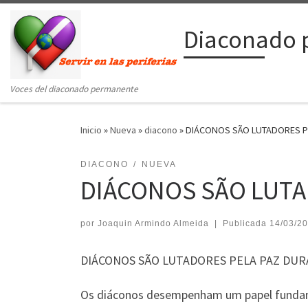
Saltar al contenido
Diaconado 
Voces del diaconado permanente
Inicio
»
Nueva
»
diacono
»
DIÁCONOS SÃO LUTADORES 
DIACONO
NUEVA
DIÁCONOS SÃO LUTA
por
Joaquin Armindo Almeida
|
Publicada
14/03/2
DIÁCONOS SÃO LUTADORES PELA PAZ DU
Os diáconos desempenham um papel fundam