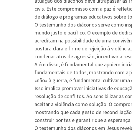
atuação dos diáconos deve ultrapassar as fro
civis. Este compromisso com a paz é refle
de diálogo e programas educativos sobre tol
O testemunho dos diáconos serve como insp
mundo justo e pacífico. O exemplo de dedic
acreditam na possibilidade de uma convivên
postura clara e firme de rejeição à violênci
condenar atos de agressão, incentivar a reso
Além disso, é fundamental que apoiem inic
fundamentais de todos, mostrando com ações
«não» à guerra, é fundamental cultivar uma
Isso implica promover iniciativas de educaçã
resolução de conflitos. Ao sensibilizar as 
aceitar a violência como solução. O compro
mostrando que cada gesto de reconciliação 
construir pontes e garantir que a esperança
O testemunho dos diáconos em Jesus revela