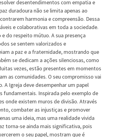
 resolver desentendimentos com empatia e
 paz duradoura não se limita apenas ao
 encontrarem harmonia e compreensão. Dessa
veis e colaborativas em toda a sociedade.
 e do respeito mútuo. A sua presença
odos se sentem valorizados e
eiam a paz e a fraternidade, mostrando que
também se dedicam a ações silenciosas, como
 Muitas vezes, estão presentes em momentos
entam as comunidades. O seu compromisso vai
o. A Igreja deve desempenhar um papel
s fundamentais. Inspirada pelo exemplo de
ntes onde existem muros de divisão. Através
mento, combater as injustiças e promover
penas uma ideia, mas uma realidade vivida
torna-se ainda mais significativa, pois
xercerem o seu papel, mostram que é