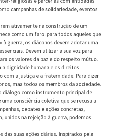
nter-religiosas e parcerias com entidades
 como campanhas de solidariedade, eventos
parem ativamente na construção de um
anece como um farol para todos aqueles que
o» à guerra, os diáconos devem adotar uma
essenciais. Devem utilizar a sua voz para
para os valores da paz e do respeito mútuo.
 a dignidade humana e os direitos
com a justiça e a fraternidade. Para dizer
áconos, mas todos os membros da sociedade.
r o diálogo como instrumento principal de
e uma consciência coletiva que se recusa a
ampanhas, debates e ações concretas,
, unidos na rejeição à guerra, podemos
das suas ações diárias. Inspirados pela