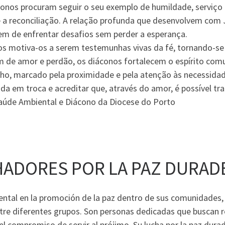
áconos procuram seguir o seu exemplo de humildade, serviço
 a reconciliação. A relação profunda que desenvolvem com Je
em de enfrentar desafios sem perder a esperança.
os motiva-os a serem testemunhas vivas da fé, tornando-se
de amor e perdão, os diáconos fortalecem o espírito comun
ho, marcado pela proximidade e pela atenção às necessidade
ada em troca e acreditar que, através do amor, é possível tr
aúde Ambiental e Diácono da Diocese do Porto
ADORES POR LA PAZ DURAD
tal en la promoción de la paz dentro de sus comunidades,
tre diferentes grupos. Son personas dedicadas que buscan r
el compromiso de servir al prójimo. Su lucha por la paz durad