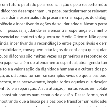
ir um futuro pautado pela reconciliação e pelo respeito mút
s diáconos desempenham um papel particularmente relevante
 sua diária espiritualidade procuram criar espaços de diál
violência e incentivando ações de solidariedade. Mesmo per
nir pessoas, ajudando-as a encontrar esperança e caminho
sencial no contexto da guerra no Médio Oriente. Não ape
cia, incentivando a reconciliação entre grupos rivais e derr
ensibilidade, conseguem criar laços de confiança que ajudam 
o, os diáconos são muitas vezes os primeiros a responder c
eu papel vai além do atendimento espiritual, abrangendo t
peito e a valorização da dignidade humana e a cultura dos po
gança, os diáconos tornam-se exemplos vivos de que a paz po
screta, mas perseverante, inspira todos aqueles que desejam
conflito e a separação. A sua atuação, muitas vezes em col
 e construir pontes num cenário de divisão. Dessa forma, os
 mostrando que a busca pela paz pode transformar realidade