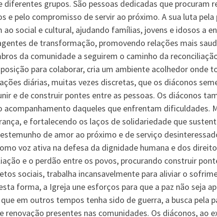
tre diferentes grupos. São pessoas dedicadas que procuram
ãos e pelo compromisso de servir ao próximo. A sua luta pela
ao social e cultural, ajudando famílias, jovens e idosos a
agentes de transformação, promovendo relações mais saudá
bros da comunidade a seguirem o caminho da reconciliação
sposição para colaborar, cria um ambiente acolhedor onde t
ções diárias, muitas vezes discretas, que os diáconos sem
 unir e de construir pontes entre as pessoas. Os diáconos 
e o acompanhamento daqueles que enfrentam dificuldades.
erança, e fortalecendo os laços de solidariedade que sust
testemunho de amor ao próximo e de serviço desinteressad
omo voz ativa na defesa da dignidade humana e dos direito
ciliação e o perdão entre os povos, procurando construir po
jetos sociais, trabalha incansavelmente para aliviar o sofri
sta forma, a Igreja une esforços para que a paz não seja a
e em outros tempos tenha sido de guerra, a busca pela paz 
 renovação presentes nas comunidades. Os diáconos, ao e