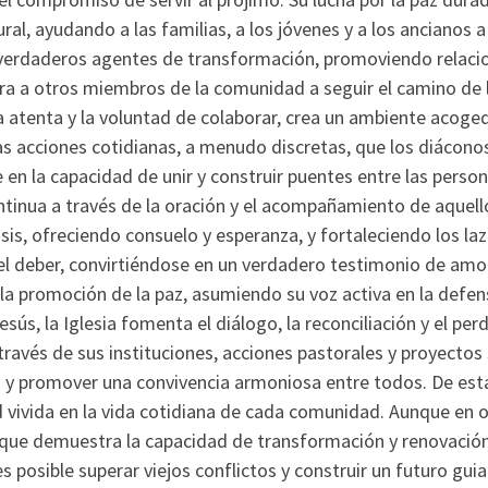
ural, ayudando a las familias, a los jóvenes y a los ancianos
 verdaderos agentes de transformación, promoviendo relacio
ira a otros miembros de la comunidad a seguir el camino de l
 atenta y la voluntad de colaborar, crea un ambiente acoge
 acciones cotidianas, a menudo discretas, que los diáconos 
en la capacidad de unir y construir puentes entre las perso
ontinua a través de la oración y el acompañamiento de aquel
is, ofreciendo consuelo y esperanza, y fortaleciendo los laz
 deber, convirtiéndose en un verdadero testimonio de amor 
 la promoción de la paz, asumiendo su voz activa en la defe
sús, la Iglesia fomenta el diálogo, la reconciliación y el pe
ravés de sus instituciones, acciones pastorales y proyectos
cias y promover una convivencia armoniosa entre todos. De est
ad vivida en la vida cotidiana de cada comunidad. Aunque en
ya que demuestra la capacidad de transformación y renovaci
s posible superar viejos conflictos y construir un futuro guia