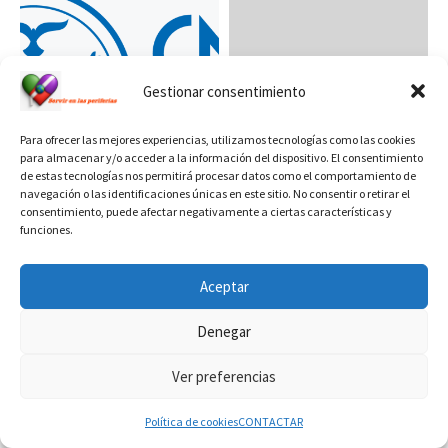
Gestionar consentimiento
Para ofrecer las mejores experiencias, utilizamos tecnologías como las cookies
para almacenar y/o acceder a la información del dispositivo. El consentimiento
de estas tecnologías nos permitirá procesar datos como el comportamiento de
navegación o las identificaciones únicas en este sitio. No consentir o retirar el
Publicada
27/10/2021
Publicada
12/12/2020
consentimiento, puede afectar negativamente a ciertas características y
NOTA DE
Archidiócesis de Bahía
funciones.
SOLIDARIEDADE DA
Blanca, Argentina,
COMISSÃO NACIONAL
contará con nuevo
Aceptar
DOS DIÁCONOS
diácono
Denegar
Ver preferencias
Política de cookies
CONTACTAR