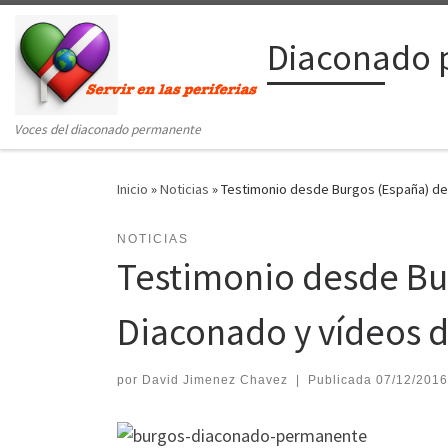
Saltar al contenido
Diaconado 
Voces del diaconado permanente
Inicio
»
Noticias
»
Testimonio desde Burgos (España) del
NOTICIAS
Testimonio desde Bur
Diaconado y vídeos 
por
David Jimenez Chavez
|
Publicada
07/12/2016