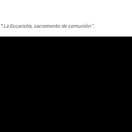
 “
La Eucaristía, sacramento de comunión”
.