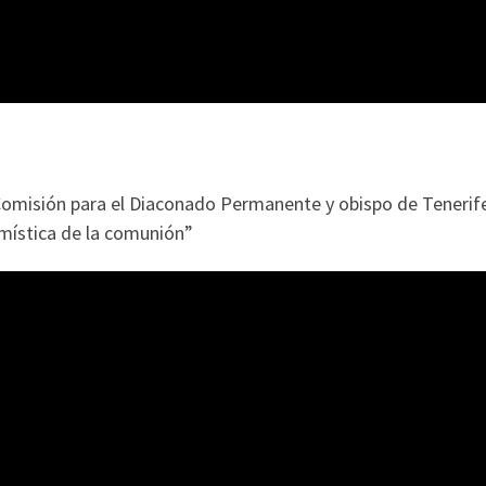
Comisión para el Diaconado Permanente y obispo de Tenerife, 
 mística de la comunión”