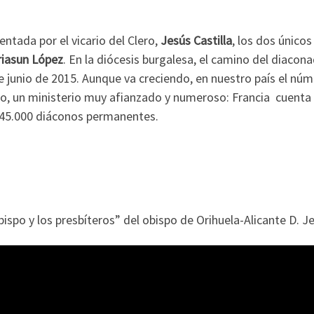
ntada por el vicario del Clero,
Jesús Castilla
, los dos único
iasun López
. En la diócesis burgalesa, el camino del diacon
e junio de 2015. Aunque va creciendo, en nuestro país el nú
go, un ministerio muy afianzado y numeroso: Francia cuenta
s 45.000 diáconos permanentes.
spo y los presbíteros” del obispo de Orihuela-Alicante D. J