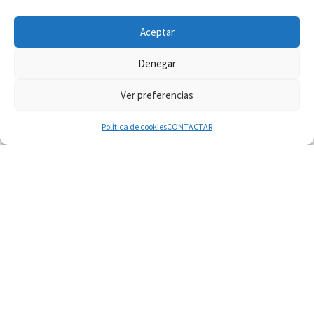
INFORMACIÓN VATICANO
Aceptar
Denegar
Ver preferencias
© 2026
Diaconado permanente
– Todos los derechos reservados
Funciona con
WP
– Diseñado con el
Tema Customizr
Política de cookies
CONTACTAR
08.08.2026
En Colombia, «la paz no se compra con una
firma»
08.08.2026
En Venezuela celebraron los 416 años del Santo
Cristo de La Grita
08.08.2026
El Papa: en Santa Ágata contemplamos la
victoria del amor sobre la muerte