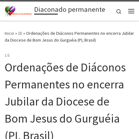
Diaconado permanente
Saltar al contenido
Search
Me
Inicio
»
1E
»
Ordenações de Diáconos Permanentes no encerra Jubilar
da Diocese de Bom Jesus do Gurguéia (PI, Brasil)
1E
Ordenações de Diáconos
Permanentes no encerra
Jubilar da Diocese de
Bom Jesus do Gurguéia
(PI, Brasil)