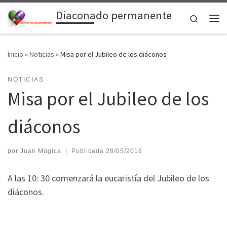
Diaconado permanente
Saltar al contenido
Search
Me
Inicio
»
Noticias
»
Misa por el Jubileo de los diáconos
NOTICIAS
Misa por el Jubileo de los
diáconos
por
Juan Múgica
|
Publicada
28/05/2016
A las 10: 30 comenzará la eucaristía del Jubileo de los
diáconos.