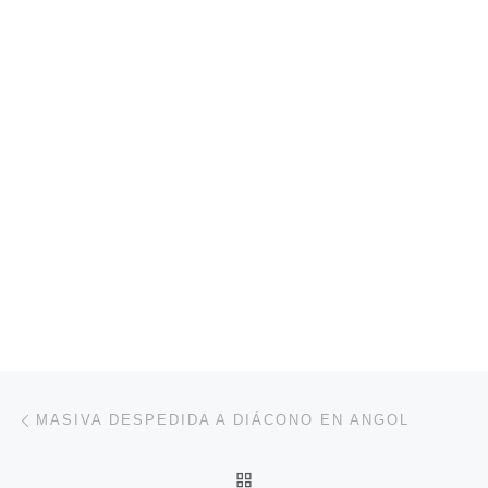
Navegación de entradas
Entrada anterior
MASIVA DESPEDIDA A DIÁCONO EN ANGOL
VOLVER A LA LISTA DE 