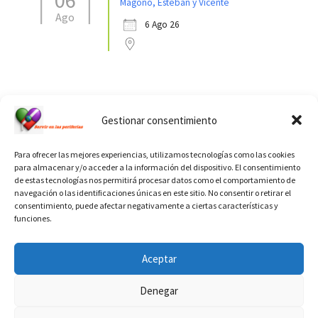
Magono, Esteban y Vicente
Ago
6 Ago 26
Ver calendario de santos diáconos.
Gestionar consentimiento
Para ofrecer las mejores experiencias, utilizamos tecnologías como las cookies
para almacenar y/o acceder a la información del dispositivo. El consentimiento
de estas tecnologías nos permitirá procesar datos como el comportamiento de
navegación o las identificaciones únicas en este sitio. No consentir o retirar el
consentimiento, puede afectar negativamente a ciertas características y
funciones.
INFORMACIÓN VATICANO
Aceptar
Denegar