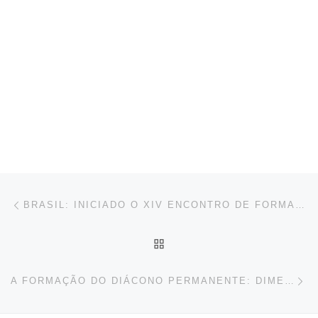
Navegación de entradas
Entrada anterior
BRASIL: INICIADO O XIV ENCONTRO DE FORMADORES DE ESCOLAS DIACONAISO
VOLVER A LA LISTA DE 
En
A FORMAÇÃO DO DIÁCONO PERMANENTE: DIMENSÕES, EXIGÊNCIAS E DESAFIOS