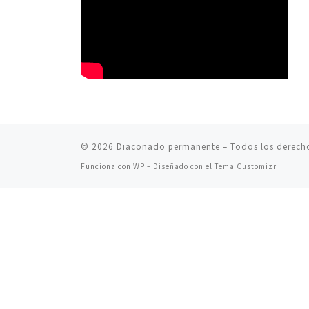
© 2026
Diaconado permanente
– Todos los derech
Funciona con
WP
– Diseñado con el
Tema Customizr