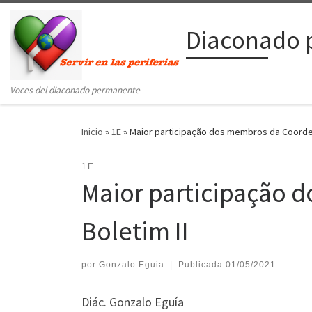
Saltar al contenido
Diaconado 
Voces del diaconado permanente
Inicio
»
1E
»
Maior participação dos membros da Coorde
1E
Maior participação 
Boletim II
por
Gonzalo Eguia
|
Publicada
01/05/2021
Diác. Gonzalo Eguía