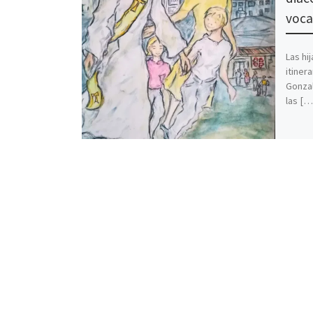
voca
Las hi
itinera
Gonzal
las […