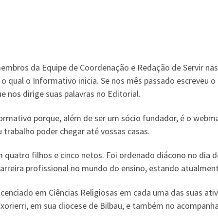
embros da Equipe de Coordenação e Redação de Servir nas p
o qual o Informativo inicia. Se nos mês passado escreveu o
 nos dirige suas palavras no Editorial.
rmativo porque, além de ser um sócio fundador, é o webmas
 trabalho poder chegar até vossas casas.
uatro filhos e cinco netos. Foi ordenado diácono no dia de
carreira profissional no mundo do ensino, estando atualmen
icenciado em Ciências Religiosas em cada uma das suas ativ
 Txorierri, em sua diocese de Bilbau, e também no acompan