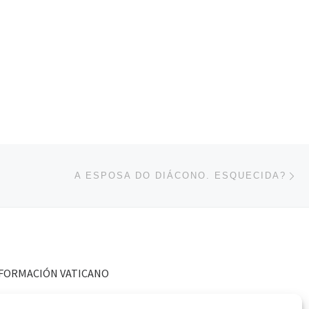
En
ENTRADAS
A ESPOSA DO DIÁCONO. ESQUECIDA?
FORMACIÓN VATICANO