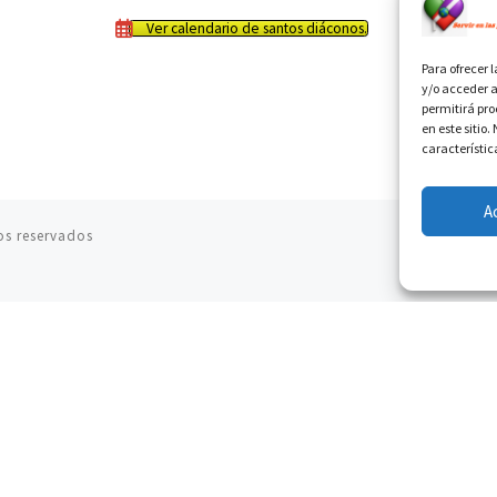
Ver calendario de santos diáconos.
Para ofrecer 
y/o acceder a
permitirá pr
en este sitio
característic
A
os reservados
06.08.2026
Cardenal Parolin: La paz comienza con la
empatía al dolor del otro
06.08.2026
Fray Marco Vianelli: Aprender el Evangelio de la
Paz en la Escuela de San Francisco