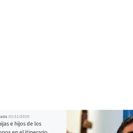
cada
01/11/2020
ijas e hijos de los
onos en el itinerario