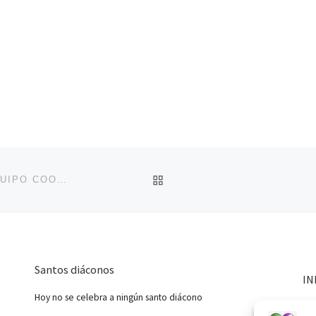
VOLVER A LA LISTA DE 
MAYOR PARTICIPACIÓN DE LOS MIEMBROS DEL EQUIPO COORDINADOR Y DE REDACCIÓN EN EL INFORMATIVO II
Santos diáconos
IN
Hoy no se celebra a ningún santo diácono