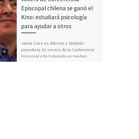
Episcopal chilena se ganó el
Kino: estudiará psicología
para ayudar a otros
Jaime Coiro es diácono y también
periodista. Es vocero de la Conferencia
Episcopal y ha trabajado en medios
radiales y como académico en la
Universidad […]