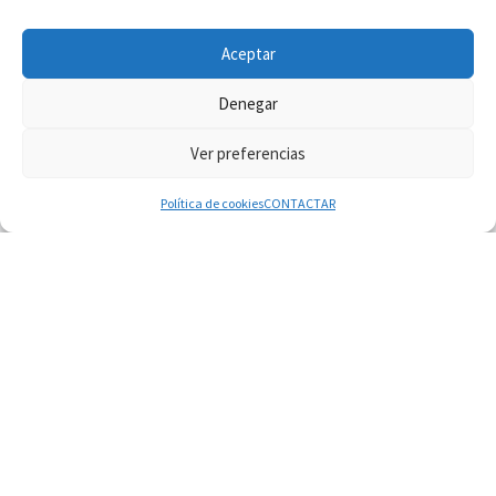
INFORMACIÓN VATICANO
Aceptar
Denegar
Ver preferencias
© 2026
Diaconado permanente
– Todos los derechos reservados
Funciona con
WP
– Diseñado con el
Tema Customizr
Política de cookies
CONTACTAR
08.08.2026
En Castel Gandolfo, el tapiz de Raffaello sobre el
sermón de San Pablo
08.08.2026
En Colombia, «la paz no se compra con una
firma»
08.08.2026
En Venezuela celebraron los 416 años del Santo
Cristo de La Grita