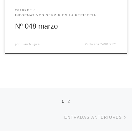
2019PDF
INFORMATIVOS SERVIR EN LA PERIFERIA
Nº 048 marzo
por
Juan Múgica
Publicada
24/01/2021
Navegación de entradas
1
2
En
ENTRADAS ANTERIORES