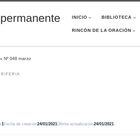
 permanente
INICIO
BIBLIOTECA
RINCÓN DE LA ORACIÓN
»
Nº 048 marzo
ERIFERIA
s
1
Fecha de creación
24/01/2021
Última actualización
24/01/2021