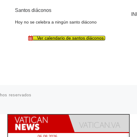
Santos diáconos
I
Hoy no se celebra a ningún santo diácono
Ver calendario de santos diáconos.
chos reservados
06.08.2026