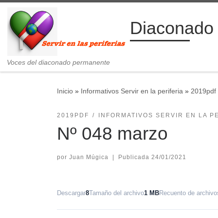
Saltar al contenido
Diaconado
Voces del diaconado permanente
Inicio
»
Informativos Servir en la periferia
»
2019pdf
2019PDF
INFORMATIVOS SERVIR EN LA P
Nº 048 marzo
por
Juan Múgica
|
Publicada
24/01/2021
Descargar
8
Tamaño del archivo
1 MB
Recuento de archivo