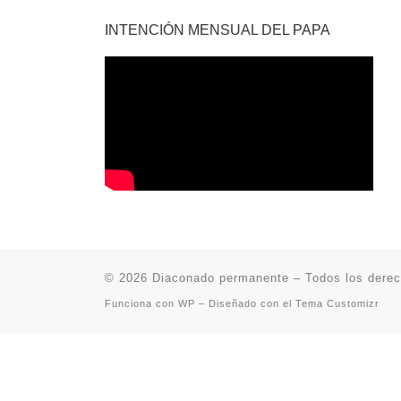
INTENCIÓN MENSUAL DEL PAPA
© 2026
Diaconado permanente
– Todos los dere
Funciona con
WP
– Diseñado con el
Tema Customizr