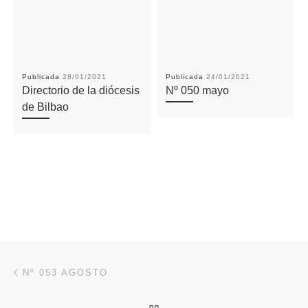
Publicada
28/01/2021
Publicada
24/01/2021
Directorio de la diócesis
Nº 050 mayo
de Bilbao
Navegación de entradas
Entrada anterior
Nº 053 AGOSTO