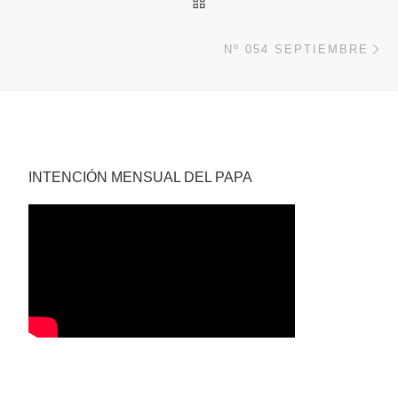
VOLVER A LA LISTA DE 
En
Nº 054 SEPTIEMBRE
INTENCIÓN MENSUAL DEL PAPA