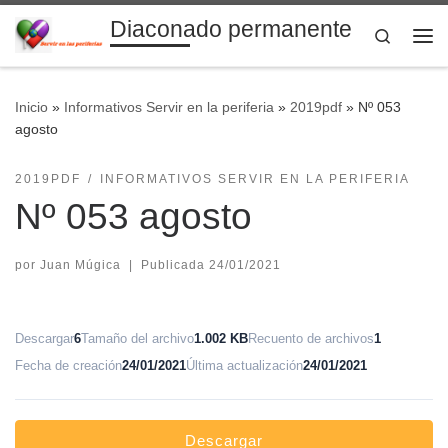
Diaconado permanente
Saltar al contenido
Search
Me
Inicio
»
Informativos Servir en la periferia
»
2019pdf
»
Nº 053
agosto
2019PDF
INFORMATIVOS SERVIR EN LA PERIFERIA
Nº 053 agosto
por
Juan Múgica
|
Publicada
24/01/2021
Descargar
6
Tamaño del archivo
1.002 KB
Recuento de archivos
1
Fecha de creación
24/01/2021
Última actualización
24/01/2021
Descargar