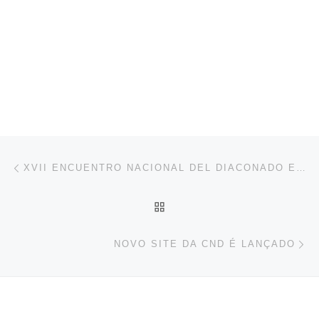
Navegación de entradas
Entrada anterior
XVII ENCUENTRO NACIONAL DEL DIACONADO EN MÉXICO II
VOLVER A LA LISTA DE 
En
NOVO SITE DA CND É LANÇADO