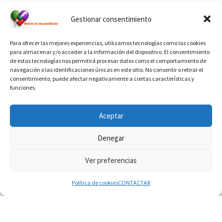
Ver calendario de santos diáconos.
Gestionar consentimiento
Para ofrecer las mejores experiencias, utilizamos tecnologías como las cookies
para almacenar y/o acceder a la información del dispositivo. El consentimiento
de estas tecnologías nos permitirá procesar datos como el comportamiento de
navegación o las identificaciones únicas en este sitio. No consentir o retirar el
consentimiento, puede afectar negativamente a ciertas características y
funciones.
INFORMACIÓN VATICANO
Aceptar
Denegar
Ver preferencias
© 2026
Diaconado permanente
– Todos los derechos reservados
Funciona con
WP
– Diseñado con el
Tema Customizr
Política de cookies
CONTACTAR