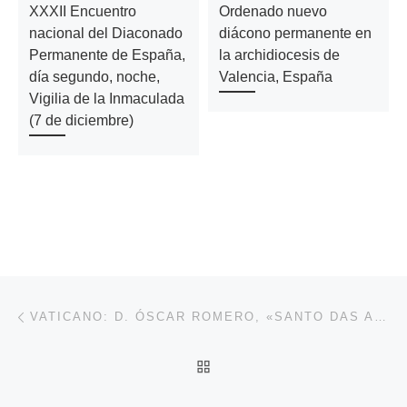
XXXII Encuentro
Ordenado nuevo
nacional del Diaconado
diácono permanente en
Permanente de España,
la archidiocesis de
día segundo, noche,
Valencia, España
Vigilia de la Inmaculada
(7 de diciembre)
Navegación de entradas
Entrada anterior
VATICANO: D. ÓSCAR ROMERO, «SANTO DAS AMÉRICAS»
VOLVER A LA LISTA DE 
En