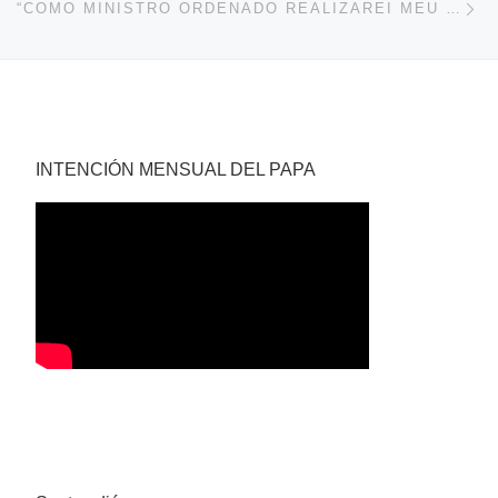
“COMO MINISTRO ORDENADO REALIZAREI MEU TRABALHO COM MAIOR COMPROMISSO COM A IGREJA”
INTENCIÓN MENSUAL DEL PAPA