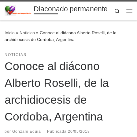
Diaconado permanente
Saltar al contenido
Search
Me
Inicio
»
Noticias
»
Conoce al diácono Alberto Roselli, de la
archidiocesis de Cordoba, Argentina
NOTICIAS
Conoce al diácono
Alberto Roselli, de la
archidiocesis de
Cordoba, Argentina
por
Gonzalo Eguia
|
Publicada
20/05/2018