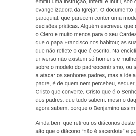
emitiu uma instrução, infértil e inútil, so
evangelizadora da Igreja”. O documento
paroquial, que parecem conter uma modern
decisões práticas. Alguém escreveu que 
o Clero e muito menos para o seu Cardea
que o papa Francisco nos habitou; as sua
que não reflete o que é escrito. Na encí
universo não existem só homens e mulher
sobre o modelo do padreocentrismo, ou se
a atacar os senhores padres, mas a ideia
padre, é de quem nem percebeu, sequer, n
Cristo que converte, Cristo que é o Senho
dos padres, que tudo sabem, mesmo daqu
agora sabem, porque o Benjamino assim 
Ainda bem que retirou os diáconos deste
são que o diácono “não é sacerdote” e por