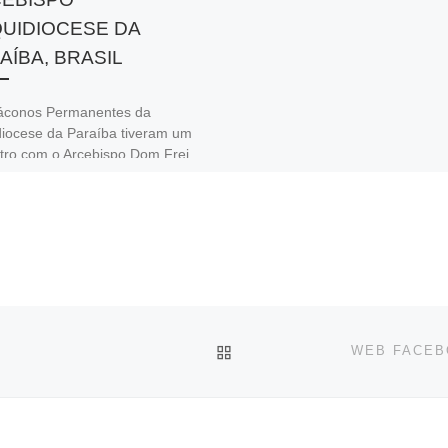
UIDIOCESE DA
AÍBA, BRASIL
áconos Permanentes da
diocese da Paraíba tiveram um
tro com o Arcebispo Dom Frei
l Delson Pedreira da Cruz, na
 […]
VOLVER A LA LISTA DE 