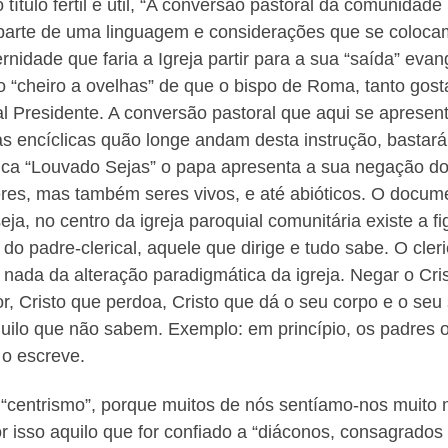
b o título fértil e útil, “A conversão pastoral da comunida
 parte de uma linguagem e considerações que se coloca
idade que faria a Igreja partir para a sua “saída” eva
o “cheiro a ovelhas” de que o bispo de Roma, tanto gos
l Presidente. A conversão pastoral que aqui se apresen
s encíclicas quão longe andam desta instrução, bastará 
clica “Louvado Sejas” o papa apresenta a sua negação do 
es, mas também seres vivos, e até abióticos. O docume
ja, no centro da igreja paroquial comunitária existe a f
 do padre-clerical, aquele que dirige e tudo sabe. O c
ada da alteração paradigmática da igreja. Negar o Cris
r, Cristo que perdoa, Cristo que dá o seu corpo e o seu
ilo que não sabem. Exemplo: em princípio, os padres o
o escreve.
 “centrismo”, porque muitos de nós sentíamo-nos muito
 isso aquilo que for confiado a “diáconos, consagrados e