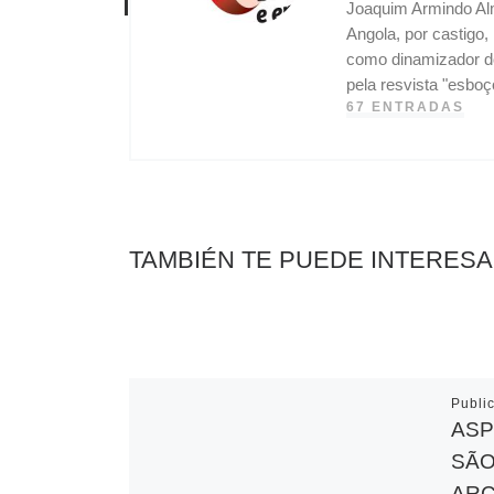
Joaquim Armindo Alm
Angola, por castigo
como dinamizador do
pela resvista "esbo
67 ENTRADAS
TAMBIÉN TE PUEDE INTERES
Publi
ASP
SÃO
ARC