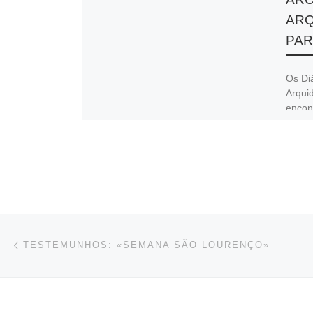
ARQ
PAR
Os Di
Arqui
encon
Manoe
manhã
Navegación de entradas
Entrada anterior
TESTEMUNHOS: «SEMANA SÃO LOURENÇO»