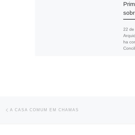
Prim
sobr
22 de
Arquid
ha co
Conci
Navegación de entradas
Entrada anterior
A CASA COMUM EM CHAMAS