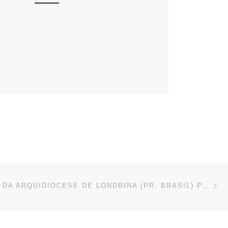
En
ENTRADAS
DIACONADO DA ARQUIDIOCESE DE LONDRINA (PR, BRASIL) PROMOVE ENCONTRO DE ESPOSAS DE DIÁCONOS