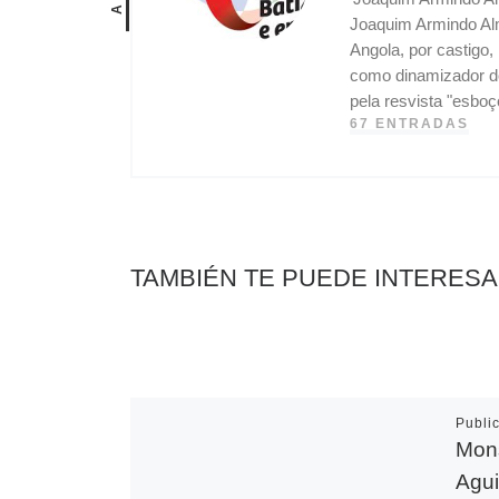
Joaquim Armindo Alm
Angola, por castigo
como dinamizador do
pela resvista "esbo
67 ENTRADAS
TAMBIÉN TE PUEDE INTERES
Publi
Mons
Agui