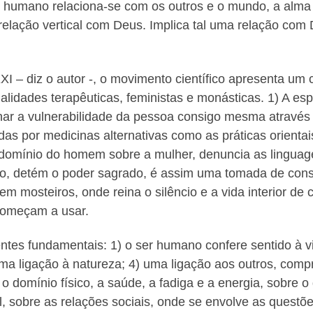
r humano relaciona-se com os outros e o mundo, a alma é
a relação vertical com Deus. Implica tal uma relação co
XXI – diz o autor -, o movimento científico apresenta um 
alidades terapêuticas, feministas e monásticas. 1) A espi
anar a vulnerabilidade da pessoa consigo mesma através 
as por medicinas alternativas como as práticas orientais
o domínio do homem sobre a mulher, denuncia as linguag
no, detém o poder sagrado, é assim uma tomada de consc
 em mosteiros, onde reina o silêncio e a vida interior de
começam a usar.
ntes fundamentais: 1) o ser humano confere sentido à vi
a ligação à natureza; 4) uma ligação aos outros, compro
 o domínio físico, a saúde, a fadiga e a energia, sobre o
 sobre as relações sociais, onde se envolve as questõe