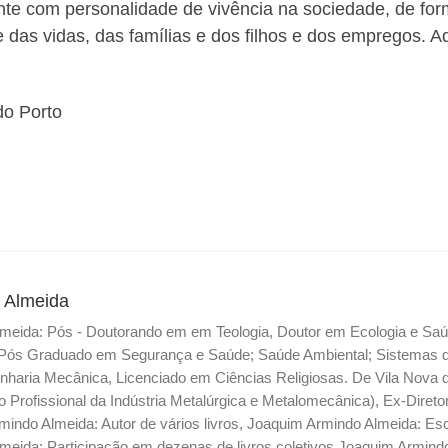
te com personalidade de vivência na sociedade, de form
das vidas, das famílias e dos filhos e dos empregos. Aq
do Porto
 Almeida
eida: Pós - Doutorando em em Teologia, Doutor em Ecologia e Saúde
Pós Graduado em Segurança e Saúde; Saúde Ambiental; Sistemas de
haria Mecânica, Licenciado em Ciências Religiosas. De Vila Nova d
 Profissional da Indústria Metalúrgica e Metalomecânica), Ex-Direto
ndo Almeida: Autor de vários livros, Joaquim Armindo Almeida: Escr
eida: Participação em dezenas de livros coletivos Joaquim Armindo 