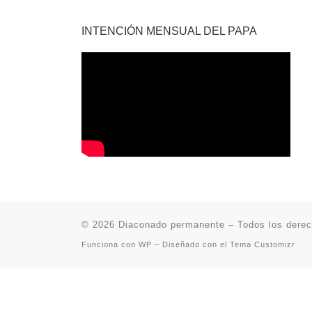
INTENCIÓN MENSUAL DEL PAPA
© 2026
Diaconado permanente
– Todos los dere
Funciona con
WP
– Diseñado con el
Tema Customizr