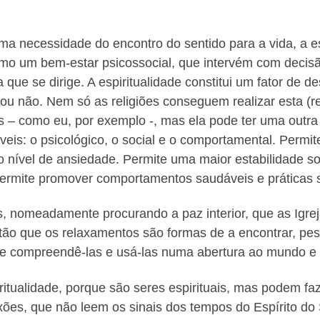
i uma necessidade do encontro do sentido para a vida, a
omo um bem-estar psicossocial, que intervém com decis
a que se dirige. A espiritualidade constitui um fator de
o ou não. Nem só as religiões conseguem realizar esta (
ns – como eu, por exemplo -, mas ela pode ter uma out
íveis: o psicológico, o social e o comportamental. Permi
 nível de ansiedade. Permite uma maior estabilidade soci
Permite promover comportamentos saudáveis e práticas 
s, nomeadamente procurando a paz interior, que as Igre
stão que os relaxamentos são formas de a encontrar, pes
eve compreendê-las e usá-las numa abertura ao mundo e 
tualidade, porque são seres espirituais, mas podem faz
exões, que não leem os sinais dos tempos do Espírito do