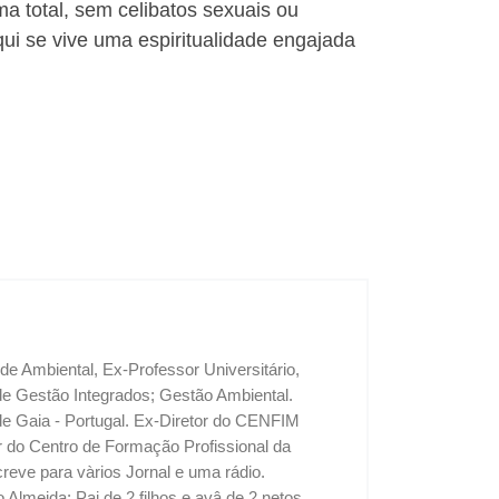
a total, sem celibatos sexuais ou
ui se vive uma espiritualidade engajada
 Ambiental, Ex-Professor Universitário,
 Gestão Integrados; Gestão Ambiental.
e Gaia - Portugal. Ex-Diretor do CENFIM
r do Centro de Formação Profissional da
eve para vàrios Jornal e uma rádio.
Almeida: Pai de 2 filhos e avâ de 2 netos