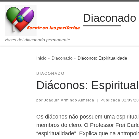
Saltar al contenido
Diaconado
Voces del diaconado permanente
Inicio
»
Diaconado
»
Diáconos: Espiritualidade
DIACONADO
Diáconos: Espiritua
por
Joaquin Armindo Almeida
|
Publicada
02/09/2
Os diáconos não possuem uma espirituali
membros do clero. O Professor Frei Carlos
“espiritualidade”. Explica que na antropo