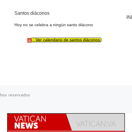
Santos diáconos
I
Hoy no se celebra a ningún santo diácono
Ver calendario de santos diáconos.
chos reservados