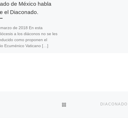
ado de México habla
e el Diaconado.
 marzo de 2018 En esta
iócesis a los diáconos no se les
nducido como proponen el
lio Ecuménico Vaticano […]
VOLVER A LA LISTA DE 