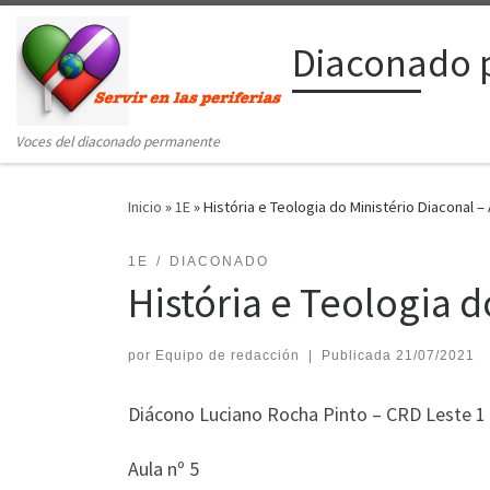
Saltar al contenido
Diaconado 
Voces del diaconado permanente
Inicio
»
1E
»
História e Teologia do Ministério Diaconal – 
1E
DIACONADO
História e Teologia d
por
Equipo de redacción
|
Publicada
21/07/2021
Diácono Luciano Rocha Pinto – CRD Leste 1
Aula nº 5