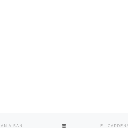
VOLVER A LA LISTA DE 
CANDIDATOS AL DIACONADO PERMANENTE CELEBRAN A SAN EFRÉN