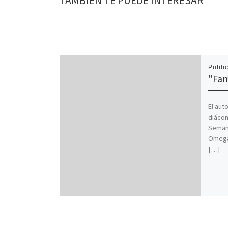
TAMBIÉN TE PUEDE INTERESAR
Publi
"Fam
El aut
diácon
Semana
Omega
[…]