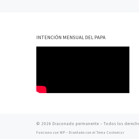
INTENCIÓN MENSUAL DEL PAPA
© 2026
Diaconado permanente
– Todos los derech
Funciona con
WP
– Diseñado con el
Tema Customizr