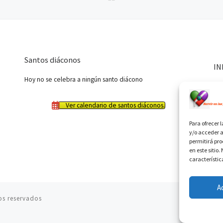
Santos diáconos
IN
Hoy no se celebra a ningún santo diácono
Ver calendario de santos diáconos.
Para ofrecer 
y/o acceder a
permitirá pr
en este sitio
característic
A
os reservados