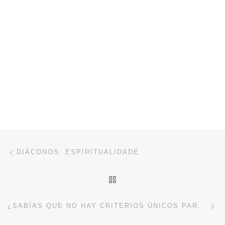
Navegación de entradas
Entrada anterior
DIÁCONOS: ESPIRITUALIDADE
VOLVER A LA LISTA DE 
En
¿SABÍAS QUE NO HAY CRITERIOS ÚNICOS PARA SER DIÁCONO PERMANENTE?