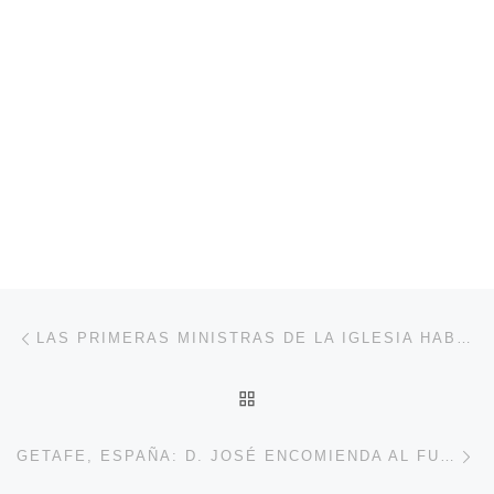
Navegación de entradas
Entrada anterior
LAS PRIMERAS MINISTRAS DE LA IGLESIA HABLAN QUICHUA
VOLVER A LA LISTA DE 
En
GETAFE, ESPAÑA: D. JOSÉ ENCOMIENDA AL FUTURO DIÁCONO PERMANENTE VELAR POR LA SALUD ESPIRITUAL DE SUS HERMANOS