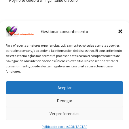
Hoy no se celebra a ningún santo diácono
Ver calendario de santos diáconos.
Gestionar consentimiento
Para ofrecer las mejores experiencias, utilizamos tecnologías como las cookies
para almacenar y/o acceder a la información del dispositivo. El consentimiento
de estas tecnologías nos permitirá procesar datos como el comportamiento de
navegación o las identificaciones únicas en este sitio. No consentir o retirar el
consentimiento, puede afectar negativamente a ciertas características y
funciones.
INFORMACIÓN VATICANO
Aceptar
Denegar
Ver preferencias
© 2026
Diaconado permanente
– Todos los derechos reservados
Funciona con
WP
– Diseñado con el
Tema Customizr
Política de cookies
CONTACTAR