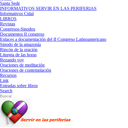
Santa Sede
INFORMATIVOS SERVIR EN LAS PERIFERIAS
Informativos Cidal
LIBROS
Revistas
Congresos-Sinodos
Documentos II congreso
Enlaces a documentación del II Congreso Latinoamericano
Sinodo de la amazonía
Rincón de la oración
Liturgia de las horas
Rezando voy
Oraciones de meditación
Oraciones de contemplación
Recursos
Link
Entradas sobre libros
Search
Buscar
Buscar
…