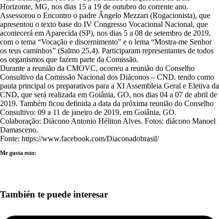
Horizonte, MG, nos dias 15 a 19 de outubro do corrente ano.
Assessorou o Encontro o padre Ângelo Mezzari (Rogacionista), que
apresentou o texto base do IV Congresso Vocacional Nacional, que
acontecerá em Aparecida (SP), nos dias 5
a 08 de setembro de 2019,
com o tema “Vocação e discernimento” e o lema “Mostra-me Senhor
os teus caminhos” (Salmo 25,4). Participaram representantes de todos
os organismos que fazem parte da Comissão.
Durante a reunião da CMOVC, ocorreu a reunião do Conselho
Consultivo da Comissão Nacional dos Diáconos – CND. tendo como
pauta principal os preparativos para a XI Assembleia Geral e Eletiva da
CND, que será realizada em Goiânia, GO, nos dias 04 a 07 de abril de
2019. Também ficou definida a data da próxima reunião do Conselho
Consultivo: 09 a 11 de janeiro de 2019, em Goiânia, GO.
Colaboração: Diácono Antonio Héliton Alves. Fotos: diácono Manoel
Damasceno.
Fonte: https://www.facebook.com/Diaconadobrasil/
Me gusta esto:
También te puede interesar