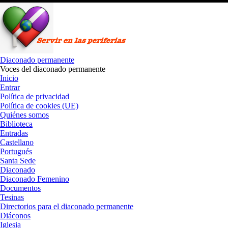
Saltar
al
contenido
Diaconado permanente
Voces del diaconado permanente
Inicio
Entrar
Política de privacidad
Política de cookies (UE)
Quiénes somos
Biblioteca
Entradas
Castellano
Portugués
Santa Sede
Diaconado
Diaconado Femenino
Documentos
Tesinas
Directorios para el diaconado permanente
Diáconos
Iglesia