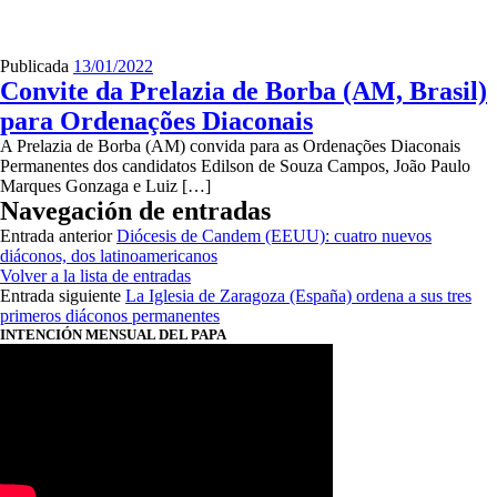
Publicada
13/01/2022
Convite da Prelazia de Borba (AM, Brasil)
para Ordenações Diaconais
A Prelazia de Borba (AM) convida para as Ordenações Diaconais
Permanentes dos candidatos Edilson de Souza Campos, João Paulo
Marques Gonzaga e Luiz […]
Navegación de entradas
Entrada anterior
Diócesis de Candem (EEUU): cuatro nuevos
diáconos, dos latinoamericanos
Volver a la lista de entradas
Entrada siguiente
La Iglesia de Zaragoza (España) ordena a sus tres
primeros diáconos permanentes
INTENCIÓN MENSUAL DEL PAPA