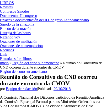
LIBROS
Revistas
Congresos-Sinodos
Documentos II congreso
Enlaces a documentación del II Congreso Latinoamericano
Sinodo de la amazonía
Rincón de la oración
Liturgia de las horas
Rezando voy
Oraciones de meditación
Oraciones de contemplación
Recursos
Link
Entradas sobre libros
Inicio
»
Región del cono sur americano
»
Reunião do Consultivo da
CND ocorreu durante encontro da CMOV
Región del cono sur americano
Reunião do Consultivo da CND ocorreu
durante encontro da CMOV
por
Equipo de redacción
|
Publicada
29/10/2018
A Comissão Nacional dos Diáconos participou da Reunião Ampliada
da Comissão Episcopal Pastoral para os Ministérios Ordenados e a
Vida Consagrada (CMOVC), na cidade e Arquiocese de Belo