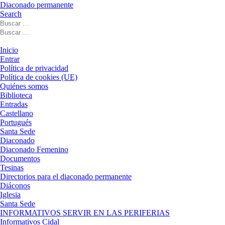
Diaconado permanente
Search
Buscar
Buscar
Buscar
…
Buscar
…
Menú
Inicio
Entrar
Política de privacidad
Política de cookies (UE)
Quiénes somos
Biblioteca
Entradas
Castellano
Portugués
Santa Sede
Diaconado
Diaconado Femenino
Documentos
Tesinas
Directorios para el diaconado permanente
Diáconos
Iglesia
Santa Sede
INFORMATIVOS SERVIR EN LAS PERIFERIAS
Informativos Cidal