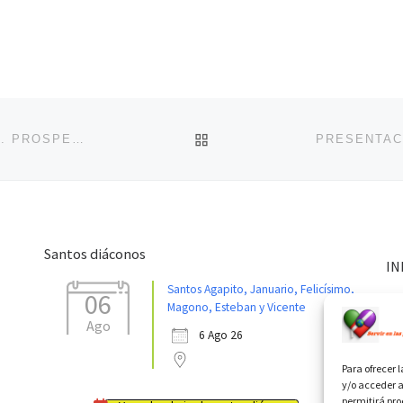
VOLVER A LA LISTA DE 
NUEVO LIBRO: «DIACONADO: ORDEN Y MINISTERIO. PROSPECTIVA TEOLÓGICA DESDE LUMEN GENTIUM 29»
Santos diáconos
IN
Santos Agapito, Januario, Felicísimo,
06
Magono, Esteban y Vicente
Ago
6 Ago 26
Para ofrecer 
y/o acceder a
permitirá pr