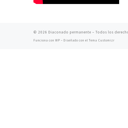
© 2026
Diaconado permanente
– Todos los derech
Funciona con
WP
– Diseñado con el
Tema Customizr