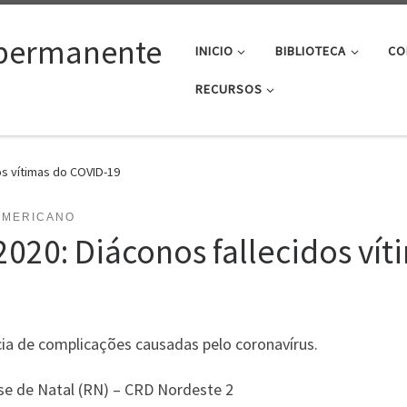
permanente
INICIO
BIBLIOTECA
CO
RECURSOS
dos vítimas do COVID-19
AMERICANO
 2020: Diáconos fallecidos ví
ia de complicações causadas pelo coronavírus.
ese de Natal (RN) – CRD Nordeste 2