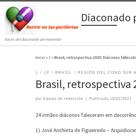
Saltar al contenido
Diaconado 
Voces del diaconado permanente
Inicio
»
1
»
Brasil, retrospectiva 2020: Diáconos falleci
1
1P
BRASIL
REGIÓN DEL CONO SUR 
Brasil, retrospectiva
por
Equipo de redacción
|
Publicada
16/01/2021
24 irmãos diáconos faleceram em decorrênc
1) José Anchieta de Figueiredo – Arquidioc