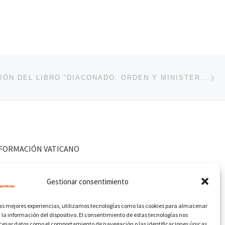
En
ENTRADAS
PRESENTACIÓN DEL LIBRO “DIACONADO: ORDEN Y MINISTERIO. PROSPECTIVA TEOLÓGICA DESDE LUMEN GENTIUM 29”
FORMACIÓN VATICANO
Gestionar consentimiento
las mejores experiencias, utilizamos tecnologías como las cookies para almacenar
 la información del dispositivo. El consentimiento de estas tecnologías nos
ocesar datos como el comportamiento de navegación o las identificaciones únicas