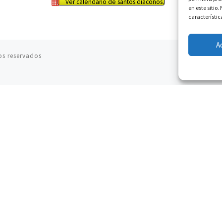
Ver calendario de santos diáconos.
en este sitio
característic
A
os reservados
06.08.2026
Hiroshima y Nagasaki, 81 años después.
Comienzan "Diez Días Oración por la Paz"
06.08.2026
Pizzaballa en Asís: los cristianos quieren paz
06.08.2026
Sturla: La visita de León XIV será una buena
noticia para todo el Uruguay
06.08.2026
León XIV: La revolución del Evangelio derriba los
muros que separan