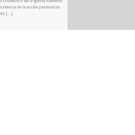
o Estadístico de la Iglesia Aumento
incidencia de la acción pastoral en
ndo […]