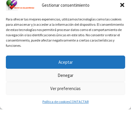
Gestionar consentimiento
Para ofrecer las mejores experiencias, utilizamos tecnologías como las cookies
para almacenar y/o acceder a la información del dispositivo. El consentimiento
de estas tecnologías nos permitirá procesar datos como el comportamiento de
navegación o las identificaciones únicas en este sitio. No consentir o retirar el
consentimiento, puede afectar negativamente a ciertas características y
funciones.
INFORMACIÓN VATICANO
Aceptar
Denegar
Ver preferencias
© 2026
Diaconado permanente
– Todos los derechos reservados
Funciona con
WP
– Diseñado con el
Tema Customizr
Política de cookies
CONTACTAR
08.08.2026