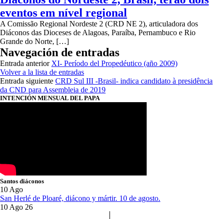
eventos em nível regional
A Comissão Regional Nordeste 2 (CRD NE 2), articuladora dos
Diáconos das Dioceses de Alagoas, Paraíba, Pernambuco e Rio
Grande do Norte, […]
Navegación de entradas
Entrada anterior
XI- Período del Propedéutico (año 2009)
Volver a la lista de entradas
Entrada siguiente
CRD Sul III -Brasil- indica candidato à presidência
da CND para Assembleia de 2019
INTENCIÓN MENSUAL DEL PAPA
Santos diáconos
10
Ago
San Herlé de Ploaré, diácono y mártir. 10 de agosto.
10 Ago 26