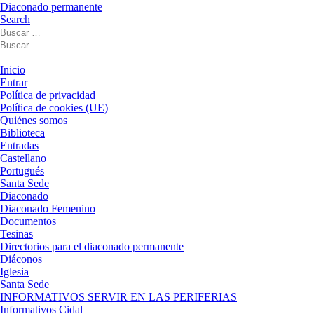
Diaconado permanente
Search
Buscar
Buscar
Buscar
…
Buscar
…
Menú
Inicio
Entrar
Política de privacidad
Política de cookies (UE)
Quiénes somos
Biblioteca
Entradas
Castellano
Portugués
Santa Sede
Diaconado
Diaconado Femenino
Documentos
Tesinas
Directorios para el diaconado permanente
Diáconos
Iglesia
Santa Sede
INFORMATIVOS SERVIR EN LAS PERIFERIAS
Informativos Cidal