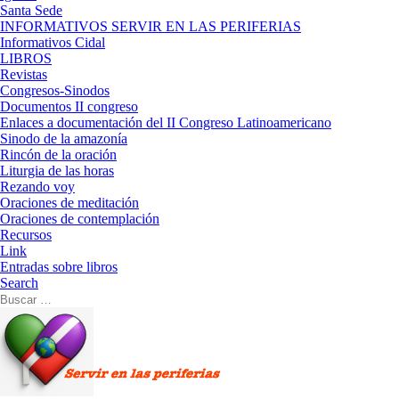
Santa Sede
INFORMATIVOS SERVIR EN LAS PERIFERIAS
Informativos Cidal
LIBROS
Revistas
Congresos-Sinodos
Documentos II congreso
Enlaces a documentación del II Congreso Latinoamericano
Sinodo de la amazonía
Rincón de la oración
Liturgia de las horas
Rezando voy
Oraciones de meditación
Oraciones de contemplación
Recursos
Link
Entradas sobre libros
Search
Buscar
Buscar
…