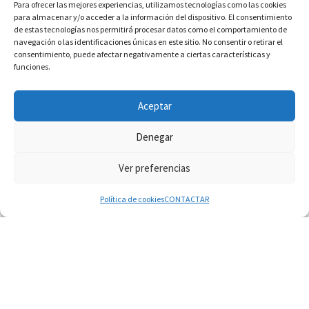
Para ofrecer las mejores experiencias, utilizamos tecnologías como las cookies
para almacenar y/o acceder a la información del dispositivo. El consentimiento
de estas tecnologías nos permitirá procesar datos como el comportamiento de
navegación o las identificaciones únicas en este sitio. No consentir o retirar el
consentimiento, puede afectar negativamente a ciertas características y
funciones.
INFORMACIÓN VATICANO
Aceptar
Denegar
Ver preferencias
© 2026
Diaconado permanente
– Todos los derechos reservados
Funciona con
WP
– Diseñado con el
Tema Customizr
Política de cookies
CONTACTAR
07.08.2026
Filipinas: el Vicariato Apostólico de Calapán se
convierte en diócesis
07.08.2026