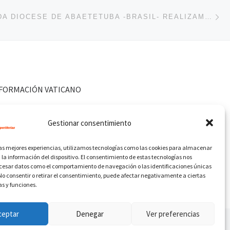
En
ENTRADAS
DIÁCONOS DA DIOCESE DE ABAETETUBA -BRASIL- REALIZAM A PRIMEIRA REUNIÃO
FORMACIÓN VATICANO
Gestionar consentimiento
las mejores experiencias, utilizamos tecnologías como las cookies para almacenar
 la información del dispositivo. El consentimiento de estas tecnologías nos
ocesar datos como el comportamiento de navegación o las identificaciones únicas
. No consentir o retirar el consentimiento, puede afectar negativamente a ciertas
as y funciones.
ceptar
Denegar
Ver preferencias