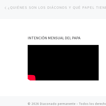
Navegación de entradas
Entrada anterior
INTENCIÓN MENSUAL DEL PAPA
© 2026
Diaconado permanente
– Todos los derech