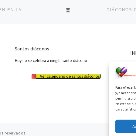
VOLVER A LA LISTA DE 
¿QUIÉNES SON LOS DIÁCONOS Y QUÉ PAPEL TIENEN EN LA IGLESIA?
Santos diáconos
IN
Hoy no se celebra a ningún santo diácono
Ver calendario de santos diáconos.
Para ofrecer 
y/o acceder a
permitirá pr
en este sitio
característic
A
os reservados