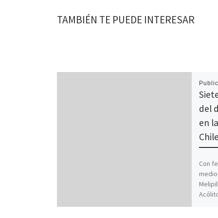
TAMBIÉN TE PUEDE INTERESAR
Publi
Siet
del 
en la
Chile
Con fe
mediod
Melipi
Acólit