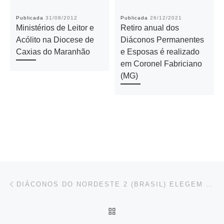
Publicada
31/08/2012
Publicada
26/12/2021
Ministérios de Leitor e
Retiro anual dos
Acólito na Diocese de
Diáconos Permanentes
Caxias do Maranhão
e Esposas é realizado
em Coronel Fabriciano
(MG)
Navegación de entradas
Entrada anterior
DIÁCONOS DO NORDESTE 2 (BRASIL) ELEGEM NOVA PRESIDÊNCIA DA CRD NE 2
VOLVER A LA LISTA DE 