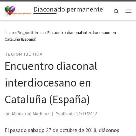
Diaconado permanente
Saltar al contenido
Search
Me
Inicio
»
Región Ibérica
»
Encuentro diaconal interdiocesano en
Cataluña (España)
REGIÓN IBÉRICA
Encuentro diaconal
interdiocesano en
Cataluña (España)
por
Monserrat Martinez
|
Publicada
12/11/2018
El pasado sábado 27 de octubre de 2018, diáconos