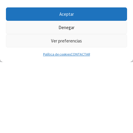
INFORMACIÓN VATICANO
Aceptar
Denegar
Ver preferencias
© 2026
Diaconado permanente
– Todos los derechos reservados
Funciona con
WP
– Diseñado con el
Tema Customizr
Política de cookies
CONTACTAR
06.08.2026
Cardenal Parolin: La paz comienza con la
empatía al dolor del otro
06.08.2026
Fray Marco Vianelli: Aprender el Evangelio de la
Paz en la Escuela de San Francisco
06.08.2026
La visita del Papa León XIV a Asís en un minuto
06.08.2026