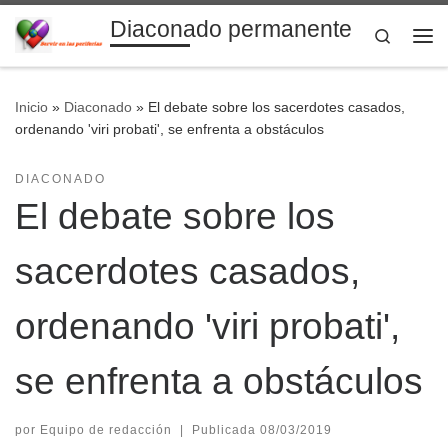
Diaconado permanente
Saltar al contenido
Search
Me
Inicio
»
Diaconado
»
El debate sobre los sacerdotes casados,
ordenando 'viri probati', se enfrenta a obstáculos
DIACONADO
El debate sobre los
sacerdotes casados,
ordenando 'viri probati',
se enfrenta a obstáculos
por
Equipo de redacción
|
Publicada
08/03/2019