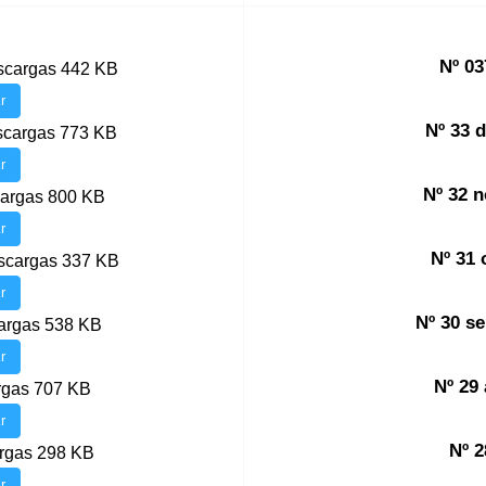
Nº 03
scargas
442 KB
r
Nº 33 
scargas
773 KB
r
Nº 32 
cargas
800 KB
r
Nº 31
scargas
337 KB
r
Nº 30 s
argas
538 KB
r
Nº 29
rgas
707 KB
r
Nº 2
rgas
298 KB
r