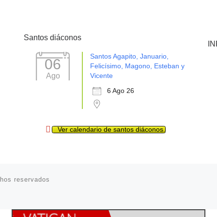
Santos diáconos
I
Santos Agapito, Januario,
06
Felicísimo, Magono, Esteban y
Ago
Vicente
6 Ago 26
Ver calendario de santos diáconos.
chos reservados