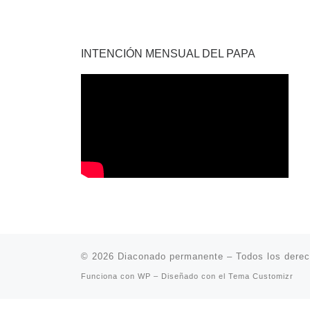
INTENCIÓN MENSUAL DEL PAPA
© 2026
Diaconado permanente
– Todos los dere
Funciona con
WP
– Diseñado con el
Tema Customizr