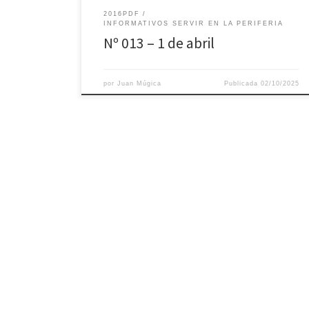
2016PDF
INFORMATIVOS SERVIR EN LA PERIFERIA
Nº 013 – 1 de abril
por
Juan Múgica
Publicada
02/10/2025