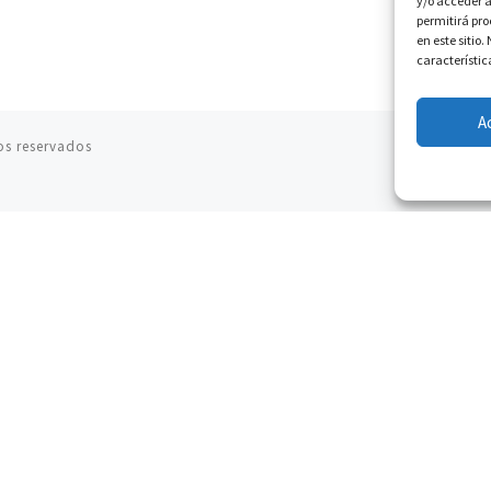
y/o acceder a
permitirá pr
en este sitio
característic
A
os reservados
07.08.2026
Obispos de Ecuador: El bien de las familias no
admite premuras legislativas
06.08.2026
Cardenal Parolin: La paz comienza con la
empatía al dolor del otro
06.08.2026
Fray Marco Vianelli: Aprender el Evangelio de la
Paz en la Escuela de San Francisco
06.08.2026