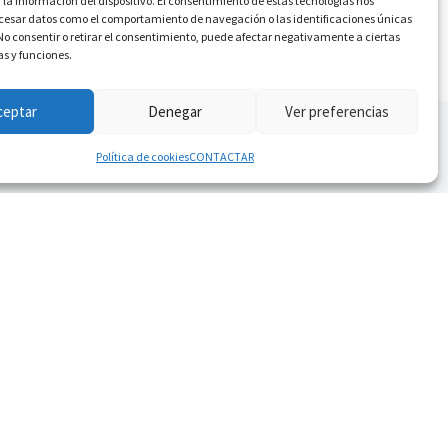
 la información del dispositivo. El consentimiento de estas tecnologías nos
ocesar datos como el comportamiento de navegación o las identificaciones únicas
. No consentir o retirar el consentimiento, puede afectar negativamente a ciertas
as y funciones.
ceptar
Denegar
Ver preferencias
Política de cookies
CONTACTAR