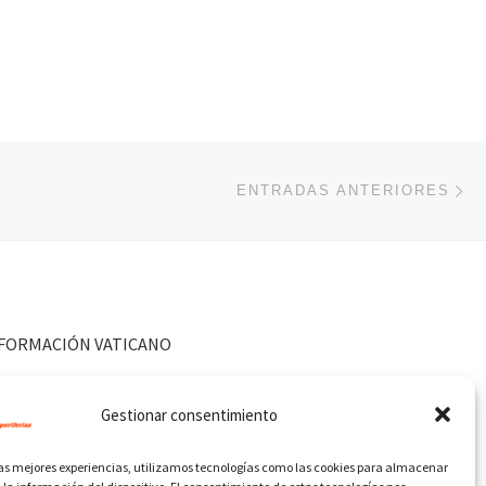
En
ENTRADAS ANTERIORES
FORMACIÓN VATICANO
Gestionar consentimiento
las mejores experiencias, utilizamos tecnologías como las cookies para almacenar