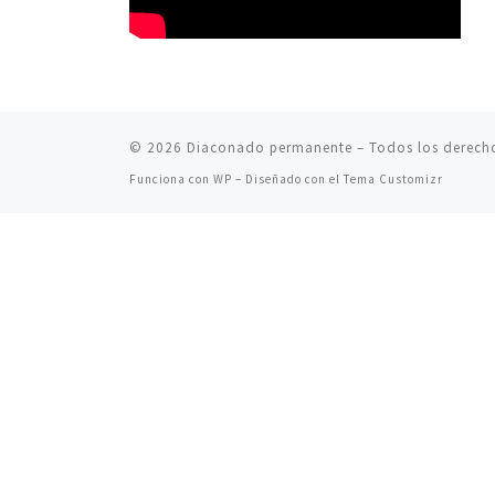
© 2026
Diaconado permanente
– Todos los derech
Funciona con
WP
– Diseñado con el
Tema Customizr