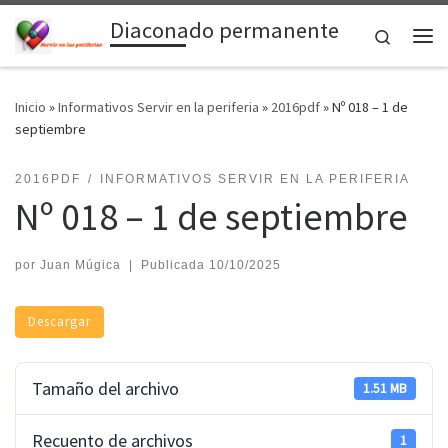
Diaconado permanente
Saltar al contenido
Search
Me
Inicio
»
Informativos Servir en la periferia
»
2016pdf
»
Nº 018 – 1 de
septiembre
2016PDF
INFORMATIVOS SERVIR EN LA PERIFERIA
Nº 018 – 1 de septiembre
por
Juan Múgica
|
Publicada
10/10/2025
Descargar
Tamaño del archivo
1.51 MB
Recuento de archivos
1