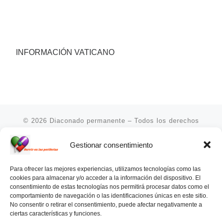
INFORMACIÓN VATICANO
© 2026
Diaconado permanente
– Todos los derechos
reservados
Gestionar consentimiento
Funciona con
WP
– Diseñado con el
Tema Customizr
Para ofrecer las mejores experiencias, utilizamos tecnologías como las
cookies para almacenar y/o acceder a la información del dispositivo. El
consentimiento de estas tecnologías nos permitirá procesar datos como el
comportamiento de navegación o las identificaciones únicas en este sitio.
07.08.2026
No consentir o retirar el consentimiento, puede afectar negativamente a
Filipinas: el Vicariato Apostólico de Calapán se
ciertas características y funciones.
convierte en diócesis