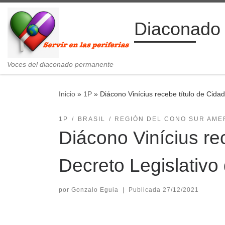
Saltar al contenido
Diaconado
Voces del diaconado permanente
Inicio
»
1P
»
Diácono Vinícius recebe título de Cida
1P
BRASIL
REGIÓN DEL CONO SUR AME
Diácono Vinícius re
Decreto Legislativo
por
Gonzalo Eguia
|
Publicada
27/12/2021