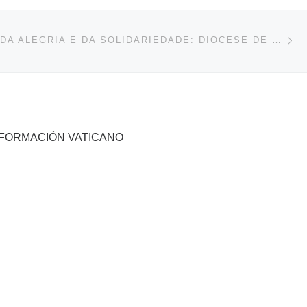
En
ENTRADAS
MINISTROS DA ALEGRIA E DA SOLIDARIEDADE: DIOCESE DE SANTO ANDRÉ GANHA 16 NOVOS DIÁCONOS PERMANENTES
NFORMACIÓN VATICANO