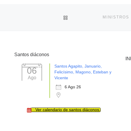
VOLVER A LA LISTA DE 
Santos diáconos
I
Santos Agapito, Januario,
06
Felicísimo, Magono, Esteban y
Ago
Vicente
6 Ago 26
Ver calendario de santos diáconos.