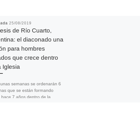
cada
25/08/2019
esis de Río Cuarto,
ntina: el diaconado una
ón para hombres
dos que crece dentro
a Iglesia
gunas semanas se ordenarán 6
nas que se están formando
 hace 7 años dentro de la
is de Río Cuarto. […]