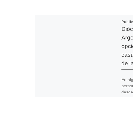
Publi
Dióc
Arge
opci
casa
de l
En al
perso
desde
Dióces