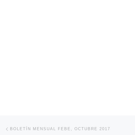
Navegación de entradas
Entrada anterior
BOLETÍN MENSUAL FEBE, OCTUBRE 2017