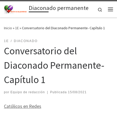
Diaconado permanente
Saltar al contenido
Search
Me
Inicio
»
1E
»
Conversatorio del Diaconado Permanente- Capítulo 1
1E
DIACONADO
Conversatorio del
Diaconado Permanente-
Capítulo 1
por
Equipo de redacción
|
Publicada
15/08/2021
Católicos en Redes