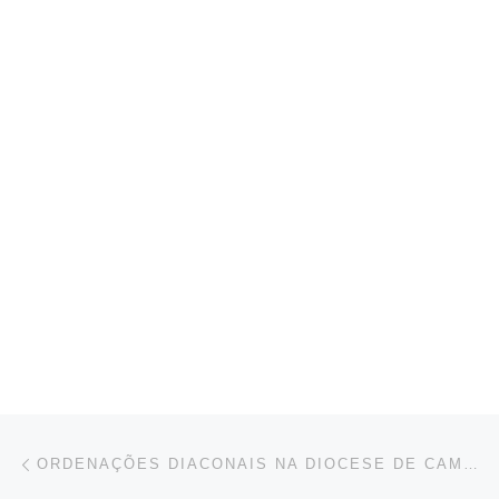
Navegación de entradas
Entrada anterior
ORDENAÇÕES DIACONAIS NA DIOCESE DE CAMAÇARI (BA, BRASIL)