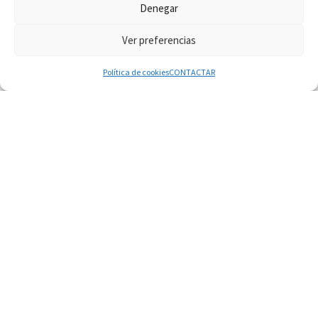
Denegar
Ver preferencias
© 2026
Diaconado permanente
– Todos los derechos reservados
Funciona con
WP
– Diseñado con el
Tema Customizr
Política de cookies
CONTACTAR
07.08.2026
Filipinas: el Vicariato Apostólico de Calapán se
convierte en diócesis
07.08.2026
Honduras: Los desplazados invisibles de una
crisis olvidada
07.08.2026
Bokalic: "En Argentina el Papa León señalará el
compromiso del cristiano"
07.08.2026
La matanza de niños en Gaza no cesa: 300
muertos en 300 días
07.08.2026