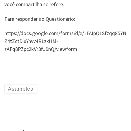
você compartilha se refere.
Para responder ao Questionário:
https://docs.google.com/forms/d/e/1FAIpQLSfzqq85YN
Z4tZctDiuYnvv4RLzxHM-
zAFq8PZpc2kVr8fJ9nQ/viewform
Asamblea