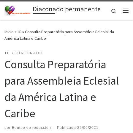
Diaconado permanente
Saltar al contenido
Search
Me
Inicio
»
1E
»
Consulta Preparatória para Assembleia Eclesial da
América Latina e Caribe
1E
DIACONADO
Consulta Preparatória
para Assembleia Eclesial
da América Latina e
Caribe
por
Equipo de redacción
|
Publicada
22/06/2021