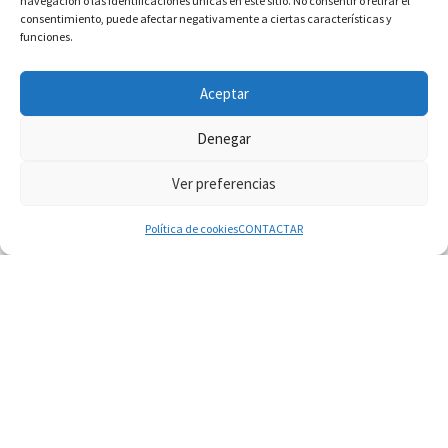
navegación o las identificaciones únicas en este sitio. No consentir o retirar el
consentimiento, puede afectar negativamente a ciertas características y
funciones.
INFORMACIÓN VATICANO
Aceptar
Denegar
Ver preferencias
© 2026
Diaconado permanente
– Todos los derechos reservados
Funciona con
WP
– Diseñado con el
Tema Customizr
Política de cookies
CONTACTAR
08.08.2026
En Castel Gandolfo, el tapiz de Raffaello sobre el
sermón de San Pablo
08.08.2026
En Colombia, «la paz no se compra con una
firma»
08.08.2026