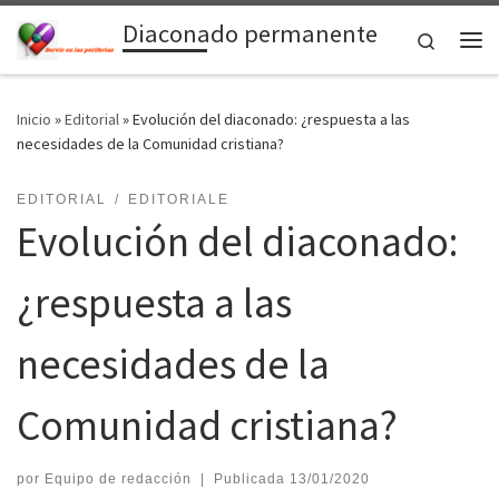
Diaconado permanente
Saltar al contenido
Search
Me
Inicio
»
Editorial
»
Evolución del diaconado: ¿respuesta a las
necesidades de la Comunidad cristiana?
EDITORIAL
EDITORIALE
Evolución del diaconado:
¿respuesta a las
necesidades de la
Comunidad cristiana?
por
Equipo de redacción
|
Publicada
13/01/2020