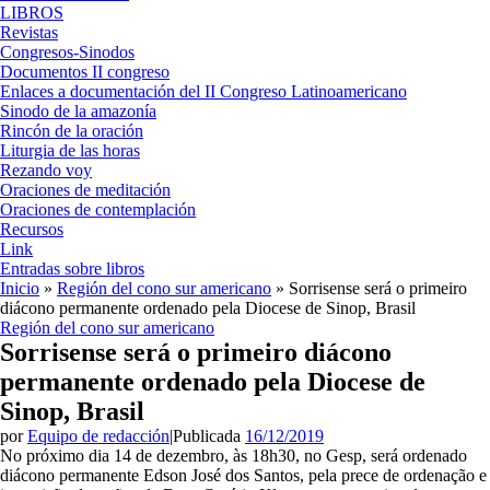
LIBROS
Revistas
Congresos-Sinodos
Documentos II congreso
Enlaces a documentación del II Congreso Latinoamericano
Sinodo de la amazonía
Rincón de la oración
Liturgia de las horas
Rezando voy
Oraciones de meditación
Oraciones de contemplación
Recursos
Link
Entradas sobre libros
Inicio
»
Región del cono sur americano
»
Sorrisense será o primeiro
diácono permanente ordenado pela Diocese de Sinop, Brasil
Región del cono sur americano
Sorrisense será o primeiro diácono
permanente ordenado pela Diocese de
Sinop, Brasil
por
Equipo de redacción
|
Publicada
16/12/2019
No próximo dia 14 de dezembro, às 18h30, no Gesp, será ordenado
diácono permanente Edson José dos Santos, pela prece de ordenação e