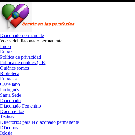
Saltar
al
contenido
Diaconado permanente
Voces del diaconado permanente
Inicio
Entrar
Política de privacidad
Política de cookies (UE)
Quiénes somos
Biblioteca
Entradas
Castellano
Portugués
Santa Sede
Diaconado
Diaconado Femenino
Documentos
Tesinas
Directorios para el diaconado permanente
Diáconos
Iglesia