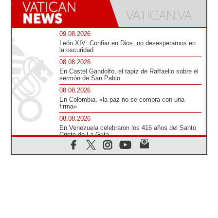
09.08.2026
León XIV: Confiar en Dios, no desesperarnos en
la oscuridad
08.08.2026
En Castel Gandolfo, el tapiz de Raffaello sobre el
sermón de San Pablo
08.08.2026
En Colombia, «la paz no se compra con una
firma»
08.08.2026
En Venezuela celebraron los 416 años del Santo
Cristo de La Grita
08.08.2026
El Papa: en Santa Ágata contemplamos la
victoria del amor sobre la muerte
08.08.2026
León XIV visitará el Santuario de la Madre del
Buen Consejo de Genazzano
07.08.2026
Filipinas: el Vicariato Apostólico de Calapán se