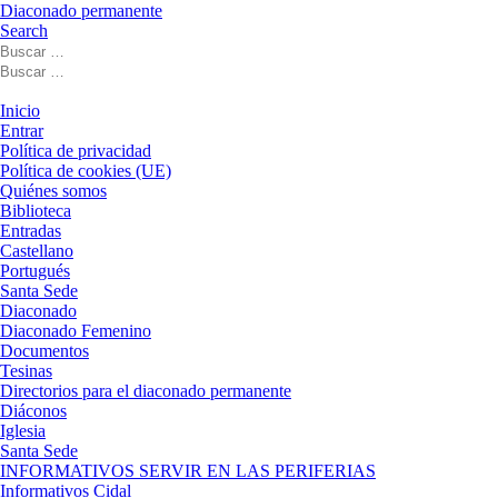
Diaconado permanente
Search
Buscar
Buscar
Buscar
…
Buscar
…
Menú
Inicio
Entrar
Política de privacidad
Política de cookies (UE)
Quiénes somos
Biblioteca
Entradas
Castellano
Portugués
Santa Sede
Diaconado
Diaconado Femenino
Documentos
Tesinas
Directorios para el diaconado permanente
Diáconos
Iglesia
Santa Sede
INFORMATIVOS SERVIR EN LAS PERIFERIAS
Informativos Cidal