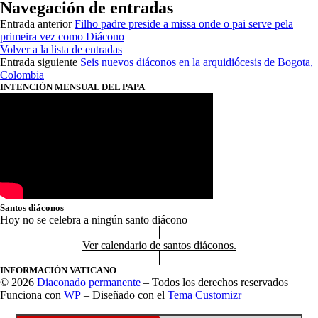
Navegación de entradas
Entrada anterior
Filho padre preside a missa onde o pai serve pela
primeira vez como Diácono
Volver a la lista de entradas
Entrada siguiente
Seis nuevos diáconos en la arquidiócesis de Bogota,
Colombia
INTENCIÓN MENSUAL DEL PAPA
Santos diáconos
Hoy no se celebra a ningún santo diácono
Ver calendario de santos diáconos.
INFORMACIÓN VATICANO
© 2026
Diaconado permanente
– Todos los derechos reservados
Funciona con
WP
– Diseñado con el
Tema Customizr