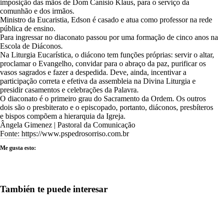
imposição das mãos de Dom Canísio Klaus, para o serviço da
comunhão e dos irmãos.
Ministro da Eucaristia, Edson é casado e atua como professor na rede
pública de ensino.
Para ingressar no diaconato passou por uma formação de cinco anos na
Escola de Diáconos.
Na Liturgia Eucarística, o diácono tem funções próprias: servir o altar,
proclamar o Evangelho, convidar para o abraço da paz, purificar os
vasos sagrados e fazer a despedida. Deve, ainda, incentivar a
participação correta e efetiva da assembleia na Divina Liturgia e
presidir casamentos e celebrações da Palavra.
O diaconato é o primeiro grau do Sacramento da Ordem. Os outros
dois são o presbiterato e o episcopado, portanto, diáconos, presbíteros
e bispos compõem a hierarquia da Igreja.
Ângela Gimenez | Pastoral da Comunicação
Fonte: https://www.pspedrosorriso.com.br
Me gusta esto:
También te puede interesar