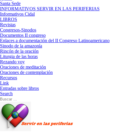
Santa Sede
INFORMATIVOS SERVIR EN LAS PERIFERIAS
Informativos Cidal
LIBROS
Revistas
Congresos-Sinodos
Documentos II congreso
Enlaces a documentación del II Congreso Latinoamericano
Sinodo de la amazonía
Rincón de la oración
Liturgia de las horas
Rezando voy
Oraciones de meditación
Oraciones de contemplación
Recursos
Link
Entradas sobre libros
Search
Buscar
Buscar
…