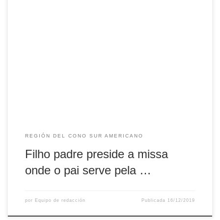
Catedral Metropolitana de Fortaleza lotada para a
ordenação de quinze novos diáconos , entre provisórios e
permanentes. Um dia especial para Gabriel Falcão, um dos
eleitos, que tinha família acompanhando a celebração na
nave da Igreja e no presbitério. A esposa, os três filhos
casados, os netos e o filho […]
REGIÓN DEL CONO SUR AMERICANO
Filho padre preside a missa
onde o pai serve pela …
por
Equipo de redacción
Publicada
16/12/2019