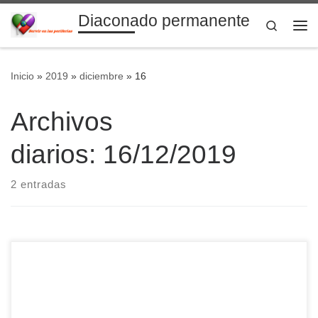
Diaconado permanente
Saltar al contenido
Search
Me
Inicio
»
2019
»
diciembre
»
16
Archivos
diarios:
16/12/2019
2 entradas
No próximo dia 14 de dezembro, às 18h30, no Gesp, será
ordenado diácono permanente Edson José dos Santos,