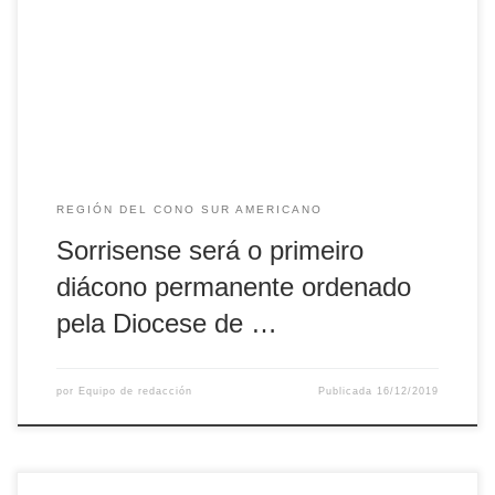
pela prece de ordenação e imposição das mãos de Dom
Canísio Klaus, para o serviço da comunhão e dos irmãos.
Ministro da Eucaristia, Edson é casado e atua como
professor na rede […]
REGIÓN DEL CONO SUR AMERICANO
Sorrisense será o primeiro
diácono permanente ordenado
pela Diocese de …
por
Equipo de redacción
Publicada
16/12/2019